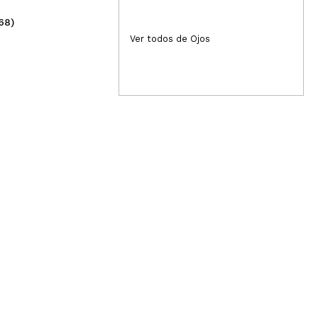
Responder
Útil
68)
(34)
4,49€
5
Ver todos de Ojos
a. Además, el tono no tira nada a naranja
Responder
Útil
Responder
Útil