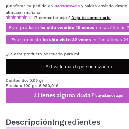
MAQUIFARMA
¡Confirma tu pedido en
03
h
:
51
m
:
49
s
y saldrá enviado desde 
almacén
mañana
!
KOREA ZONE
17 comentario(s) /
Deja tu comentario
Este producto
ha sido vendido 10 veces
en las últimas 
TRAVEL SIZE
NATURE
Este producto
ha sido visto 32 veces
en las últimas 24
¿Es este producto adecuado para mí?
OFERTAS
Activa tu match personalizado ›
OUTLET
Contenido: 0.05 gr
¡HAN VUELTO!
Precio x 100 gr: 6.980,01€
PRÓXIMAMENTE
¿Tienes alguna duda?
Te ayudamos
aquí
BLOG
Descripción
Ingredientes