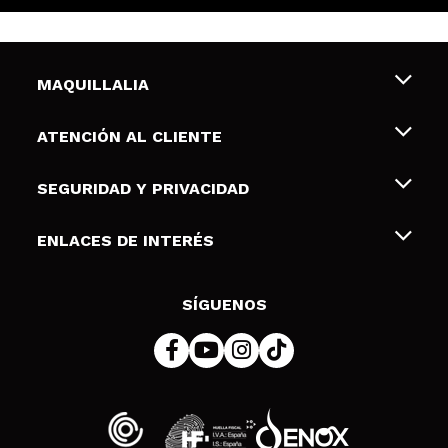
MAQUILLALIA
Sobre nosotros
ATENCIÓN AL CLIENTE
Empleo
Envíos y devoluciones
SEGURIDAD Y PRIVACIDAD
Tarjetas de Regalo
Desistimiento / Devoluciones
Terminos y condiciones de uso
ENLACES DE INTERÉS
Formas de pago
Pólitica de Privacidad
Contacto
Descuento Estudiantes
Política de cookies
SÍGUENOS
Resolución de litigios en línea (ODR)