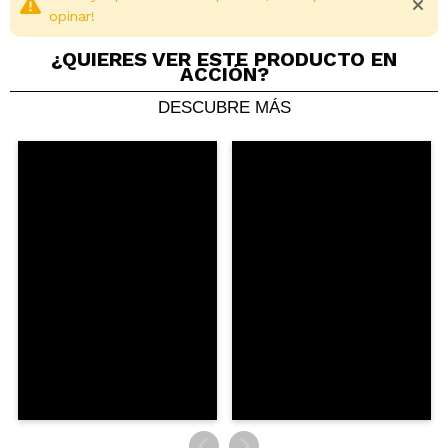
opinar!
Cruelty free.
¿QUIERES VER ESTE PRODUCTO EN
Vegan.
ACCIÓN?
Gluten free.
DESCUBRE MÁS
Compartir un vídeo o una foto
Tu vídeo podría ser el primero. Imagínatelo...
¿Recomendarías su compra?
Si
No
5/5
ENVIAR