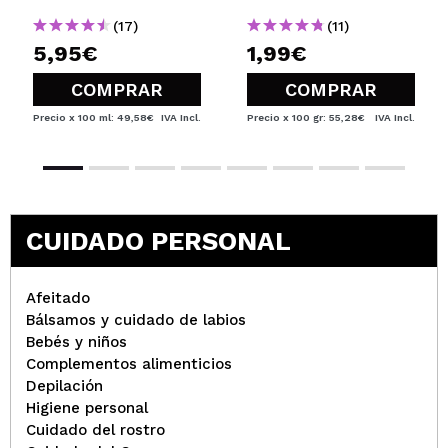
(17)
(11)
5,95€
1,99€
COMPRAR
COMPRAR
Precio x 100 ml: 49,58€
IVA Incl.
Precio x 100 gr: 55,28€
IVA Incl.
CUIDADO PERSONAL
Afeitado
Bálsamos y cuidado de labios
Bebés y niños
Complementos alimenticios
Depilación
Higiene personal
Cuidado del rostro