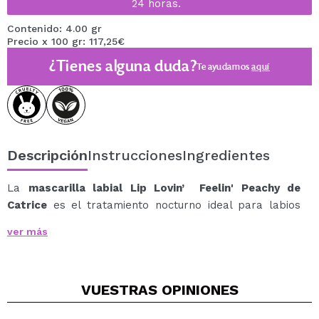
24 horas.
Contenido: 4.00 gr
Precio x 100 gr: 117,25€
¿Tienes alguna duda?
Te ayudamos
aquí
Descripción
Instrucciones
Ingredientes
La
mascarilla labial Lip Lovin’ Feelin' Peachy de
Catrice
es el tratamiento nocturno ideal para labios
secos y deshidratados.
ver más
Su fórmula rica en manteca de karité, aceite de
melocotón y vitamina E actúa mientras duermes,
proporcionando una hidratación intensa y nutrición
VUESTRAS
OPINIONES
profunda.
Con su tono melocotón y delicado aroma afrutado, esta