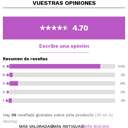
VUESTRAS
OPINIONES
4.70
Escribe una opinión
Resumen de reseñas
5
86%
4
3%
3
8%
2
0%
1
3%
Hay
36
reseña(s) globales sobre este producto
(30 en tu
idioma)
MÁS VALORADAS
MÁS ANTIGUAS
MÁS NUEVAS