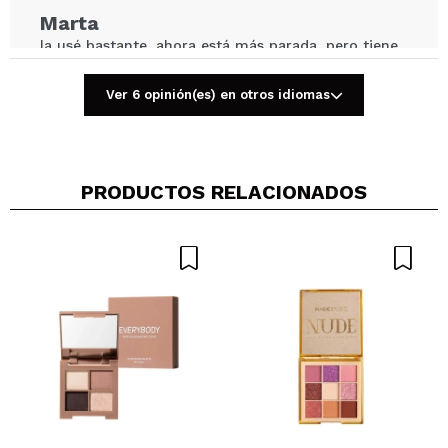
Marta
la usé bastante, ahora está más parada, pero tiene
muy buena calidad y se trabajan muy bien las
sombras
Ver 6 opinión(es) en otros idiomas
¿Recomendarías su compra?
Si
Opinión
Hace 1
Responder
|
|
verificada
Útil
año
PRODUCTOS RELACIONADOS
Laura
Preciosas
¿Recomendarías su compra?
Si
Opinión
Hace 2
Responder
|
|
verificada
Útil
años
Jasmine
No tiene muy buena calidad