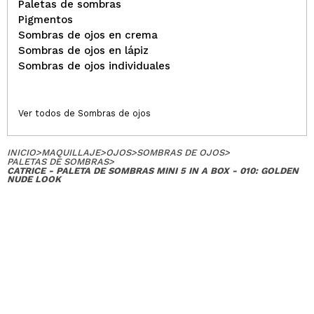
Paletas de sombras
Ana
Pigmentos
Paleta básica donde las haya. Tengo 3 de la marca y
Sombras de ojos en crema
me gustan todas :)
Sombras de ojos en lápiz
¿Recomendarías su compra?
Si
Sombras de ojos individuales
Opinión
Hace 4
Responder
|
|
verificada
Útil
años
Ver todos de Sombras de ojos
Alicia
INICIO
>
MAQUILLAJE
>
OJOS
>
SOMBRAS DE OJOS
>
PALETAS DE SOMBRAS
>
Genial
CATRICE - PALETA DE SOMBRAS MINI 5 IN A BOX - 010: GOLDEN
NUDE LOOK
¿Recomendarías su compra?
Si
Opinión
Hace 4
Responder
|
|
verificada
Útil
años
Carmen
Es magnífica tanto los tonos como la calidad
¿Recomendarías su compra?
Si