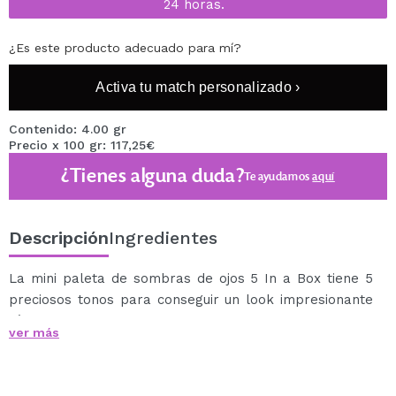
24 horas.
¿Es este producto adecuado para mí?
Activa tu match personalizado ›
Contenido: 4.00 gr
Precio x 100 gr: 117,25€
¿Tienes alguna duda?
Te ayudamos
aquí
Descripción
Ingredientes
La mini paleta de sombras de ojos 5 In a Box tiene 5
preciosos tonos para conseguir un look impresionante
rápidamente.
ver más
Sombras súper pigmentadas formuladas con aceite de
rosa, lo que las hace ultra suaves y fáciles de mezclar.
Cruelty free.