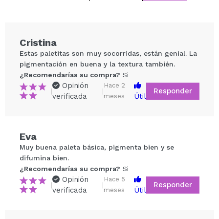
Cristina
Estas paletitas son muy socorridas, están genial. La
pigmentación en buena y la textura también.
¿Recomendarías su compra?
Si
Opinión
Hace 2
Responder
|
|
verificada
Útil
meses
Compartir un vídeo o una foto
Eva
Tu vídeo podría ser el primero. Imagínatelo...
Muy buena paleta básica, pigmenta bien y se
difumina bien.
¿Recomendarías su compra?
Si
¿Recomendarías su compra?
Si
No
Opinión
Hace 5
Responder
|
|
5/5
verificada
Útil
meses
ENVIAR