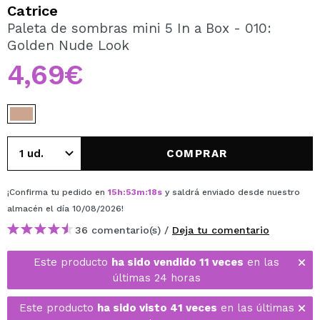
QUIERO REGISTRARME
Catrice
Paleta de sombras mini 5 In a Box - 010:
Al crear una cuenta en Maquillalia.com podrás realizar
Golden Nude Look
tus compras rápidamente, revisar el estado de tus
pedidos y consultar tus operaciones anteriores.
4,69€
CREAR CUENTA
COMPRAR
¡Confirma tu pedido en
15
h
:
53
m
:
18
s
y saldrá enviado desde nuestro
almacén
el día 10/08/2026
!
36 comentario(s) /
Deja tu comentario
Este producto
ha sido vendido 11 veces
en las
últimas 24 horas
Este producto
ha sido visto 41 veces
en las últimas