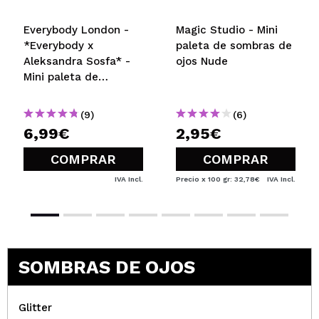
¿Recomendarías su compra?
No
Opinión
Hace 2
Responder
|
|
Everybody London -
Magic Studio - Mini
verificada
Útil
años
*Everybody x
paleta de sombras de
Aleksandra Sosfa* -
ojos Nude
Mini paleta de
Mª Inmaculada
sombras
Muy buena pigmentación
(9)
(6)
¿Recomendarías su compra?
Si
6,99€
2,95€
Opinión
Hace 3
Responder
|
|
verificada
Útil
años
COMPRAR
COMPRAR
IVA Incl.
Precio x 100 gr: 32,78€
IVA Incl.
Erika
muy pigmentada
¿Recomendarías su compra?
Si
Opinión
Hace 3
SOMBRAS DE OJOS
Responder
|
|
verificada
Útil
años
Glitter