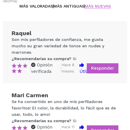
idioma)
MÁS VALORADAS
MÁS ANTIGUAS
MÁS NUEVAS
Raquel
Son mis perfiladores de confianza, me gusta
mucho su gran variedad de tonos en nudes y
marrones.
¿Recomendarías su compra?
Si
Opinión
Hace 8
Responder
|
|
verificada
Útil
meses
Compartir un vídeo o una foto
Mari Carmen
Tu vídeo podría ser el primero. Imagínatelo...
Se ha convertido en uno de mis perfiladores
favoritos! El color, la durabilidad, lo fácil que es de
¿Recomendarías su compra?
Si
No
usar, todo, lo amo!
5/5
¿Recomendarías su compra?
Si
Opinión
Hace 11