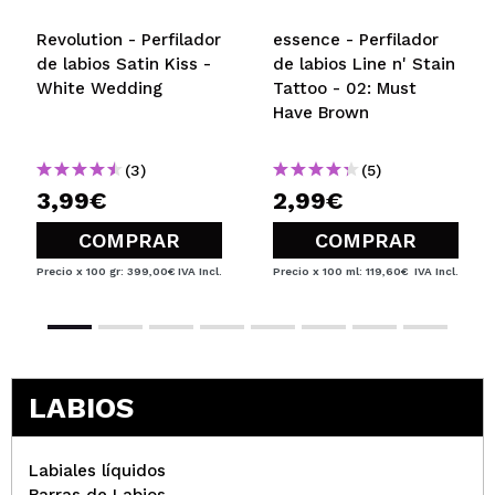
verificada
Útil
año
Revolution - Perfilador
essence - Perfilador
de labios Satin Kiss -
de labios Line n' Stain
White Wedding
Tattoo - 02: Must
Raquel
Have Brown
me encantan estos perfiladores, ya tengo 6 colores
y mis favoritos son el 40 y el 100.
(3)
(5)
¿Recomendarías su compra?
Si
3,99€
2,99€
Opinión
Hace 2
Responder
|
|
verificada
Útil
años
COMPRAR
COMPRAR
Precio x 100 gr: 399,00€
IVA Incl.
Precio x 100 ml: 119,60€
IVA Incl.
Lau
No sé cuántos perfiladores de esta gama llevo
gastados, no resecan y duran muchísimo. Son los
mejores que tengo, incluidos los de alta gama
LABIOS
mucho más caros. Este color es prácticamente
igual al color de mi labio, así que me queda muy
natural.
Labiales líquidos
¿Recomendarías su compra?
Si
Barras de Labios