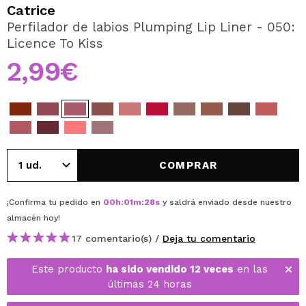
QUIERO REGISTRARME
Catrice
Perfilador de labios Plumping Lip Liner - 050:
Al crear una cuenta en Maquillalia.com podrás realizar
Licence To Kiss
tus compras rápidamente, revisar el estado de tus
pedidos y consultar tus operaciones anteriores.
2,99€
CREAR CUENTA
COMPRAR
¡Confirma tu pedido en
00
h
:
01
m
:
28
s
y saldrá enviado desde nuestro
almacén
hoy
!
17 comentario(s) /
Deja tu comentario
Este producto
ha sido vendido 12 veces
en las
últimas 24 horas