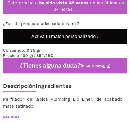
Este producto
ha sido visto 45 veces
en las últimas
24 horas.
¿Es este producto adecuado para mí?
Activa tu match personalizado ›
Contenido: 0.35 gr
Precio x 100 gr: 854,29€
¿Tienes alguna duda?
Te ayudamos
aquí
Descripción
Ingredientes
Perfilador de labios Plumping Lip Liner, de acabado
mate satinado.
Su textura es cremosa y contiene aceite de menta y
ver más
MAXI-LIP ™ de Sederma que deja un efecto
visiblemente con más volumen.