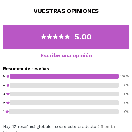
Además hidrata los labios. Podrás usarlo solo o en
VUESTRAS
OPINIONES
combinación de tu labial favorito.
Está disponible en una amplia variedad de tonos para
que los combines cómo quieras.
Vegan.
5.00
Escribe una opinión
Resumen de reseñas
5
100%
4
0%
3
0%
2
0%
1
0%
Hay
17
reseña(s) globales sobre este producto
(15 en tu