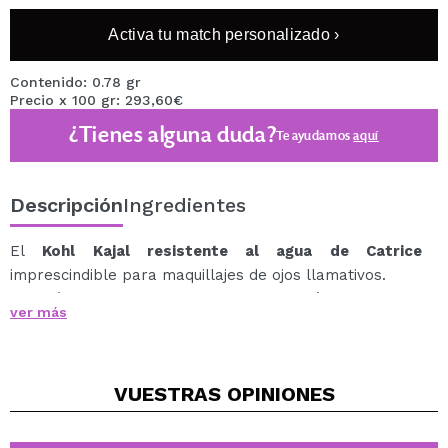
Activa tu match personalizado ›
Contenido: 0.78 gr
Precio x 100 gr: 293,60€
¿Tienes alguna duda?
Te ayudamos
aquí
Descripción
Ingredientes
El
Kohl Kajal resistente al agua de Catrice
imprescindible para maquillajes de ojos llamativos.
Este lápiz de ojos resistente al agua está fabricado en
ver más
madera, tiene una mina suave y es muy fácil de aplicar.
Gracias a su textura de gran pigmentación, este lápiz
de ojos consigue un acabado de gran cobertura.
VUESTRAS
OPINIONES
Vegan.
Cruelty free.