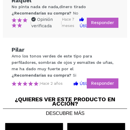
Raquel
No pinta nada de nada,dinero tirado
¿Recomendarías su compra?
No
Opinión
Hace 7
Responder
|
|
verificada
Útil
meses
Pilar
Compartir un vídeo o una foto
Amo los tonos verdes de este tipo para
Tu vídeo podría ser el primero. Imagínatelo...
perfiladores, sombras de ojos y esmaltes de uñas,
me ha dado muy fuerte por el
¿Recomendarías su compra?
Si
¿Recomendarías su compra?
Si
No
Responder
Útil
|
Hace 2 años
5/5
¿QUIERES VER ESTE PRODUCTO EN
ENVIAR
ACCIÓN?
DESCUBRE MÁS