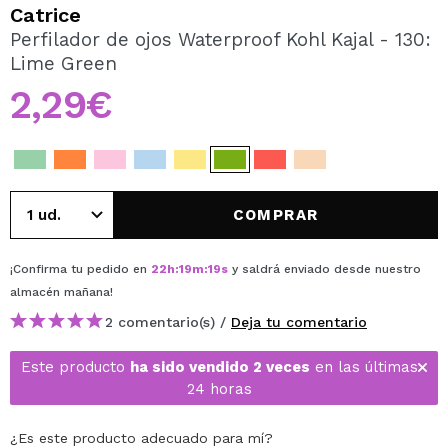
QUIERO REGISTRARME
Catrice
Perfilador de ojos Waterproof Kohl Kajal - 130:
Al crear una cuenta en Maquillalia.com podrás realizar
Lime Green
tus compras rápidamente, revisar el estado de tus
pedidos y consultar tus operaciones anteriores.
2,29€
CREAR CUENTA
COMPRAR
¡Confirma tu pedido en
22
h
:
19
m
:
19
s
y saldrá enviado desde nuestro
almacén
mañana
!
2 comentario(s) /
Deja tu comentario
Este producto
ha sido vendido 2 veces
en las últimas
24 horas
¿Es este producto adecuado para mí?