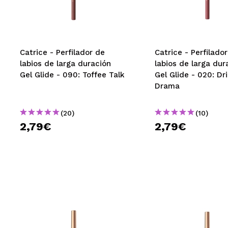
MAQUIFARMA
KOREA ZONE
TRAVEL SIZE
Catrice - Perfilador de
Catrice - Perfilado
labios de larga duración
labios de larga dur
NATURE
Gel Glide - 090: Toffee Talk
Gel Glide - 020: Dr
Drama
OFERTAS
(20)
(10)
OUTLET
2,79€
2,79€
¡HAN VUELTO!
PRÓXIMAMENTE
BLOG