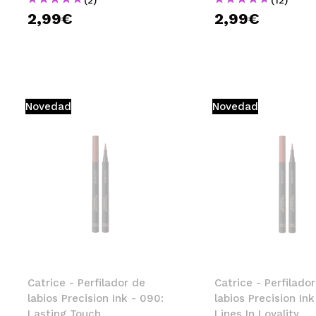
2,99€
2,99€
Novedad
Novedad
Catrice - Perfilador de
Catrice - Perfilado
labios Precision Ink - 090:
labios Precision Ink
Lasting Touch
Lines In Loyality