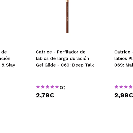
r de
Catrice - Perfilador de
Catrice 
ación
labios de larga duración
labios P
p & Slay
Gel Glide - 060: Deep Talk
069: Ma
(3)
2,79€
2,99