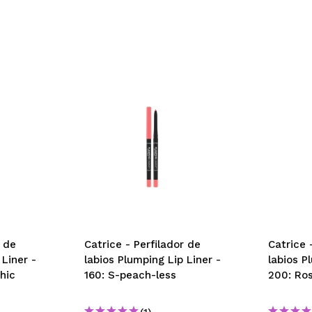
r de
Catrice - Perfilador de
Catrice 
 Liner -
labios Plumping Lip Liner -
labios P
hic
160: S-peach-less
200: Ros
(1)