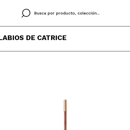
LABIOS DE CATRICE
Cristina
Antonia
Ines
No tengo cuenta aqu
U IDIOMA
ez que
Buena experiencia
Muy bien
Spedizi
QUIER
ESPAÑOL
ENGLISH
eriencia
imballa
ajería.
elegan
colori sc
Al crear una cuenta en
rápidamente, revisar e
anteriores.