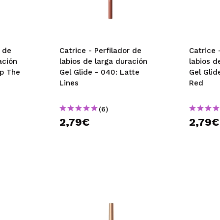
r de
Catrice - Perfilador de
Catrice 
ación
labios de larga duración
labios d
ip The
Gel Glide - 040: Latte
Gel Glid
Lines
Red
(6)
2,79€
2,79€