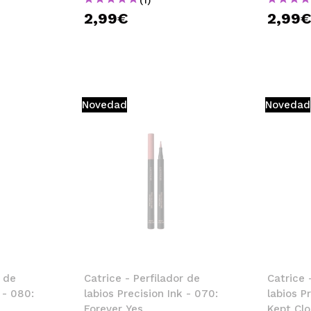
2,99€
2,99
Novedad
Novedad
r de
Catrice - Perfilador de
Catrice 
 - 080:
labios Precision Ink - 070:
labios P
Forever Yes
Kept Cl