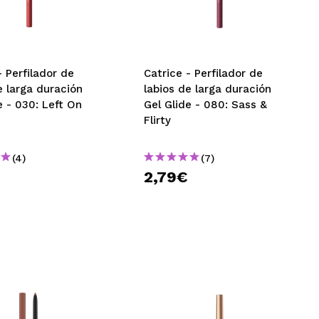
CREAR CUENTA
- Perfilador de
Catrice - Perfilador de
e larga duración
labios de larga duración
e - 030: Left On
Gel Glide - 080: Sass &
Flirty
(4)
(7)
2,79€