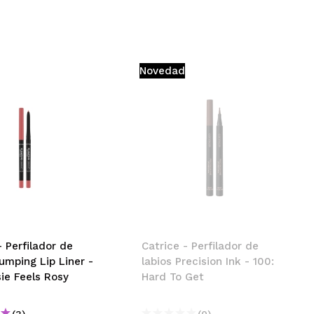
Novedad
- Perfilador de
Catrice - Perfilador de
lumping Lip Liner -
labios Precision Ink - 100:
ie Feels Rosy
Hard To Get
(3)
(0)