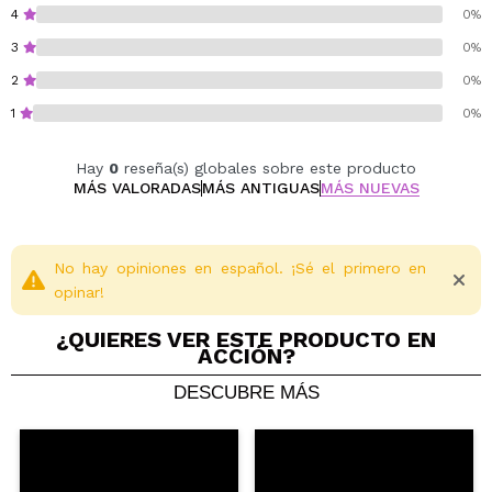
producto, interrumpir el uso. Si persiste la irritación:
4
0%
consultar a un médico. Mantener fuera del alcance de
3
0%
los niños.
2
0%
Cruelty free.
1
0%
Vegan.
Oil free.
Hay
0
reseña(s) globales sobre este producto
Alcohol free.
MÁS VALORADAS
MÁS ANTIGUAS
MÁS NUEVAS
No parabenes added.
Perfum free.
No microplastic particles added.
No hay opiniones en español. ¡Sé el primero en
opinar!
¿QUIERES VER ESTE PRODUCTO EN
ACCIÓN?
DESCUBRE MÁS