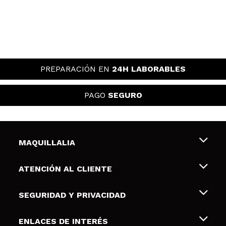
PREPARACIÓN EN
24H LABORABLES
PAGO
SEGURO
MAQUILLALIA
Sobre nosotros
ATENCIÓN AL CLIENTE
Empleo
Envíos y devoluciones
SEGURIDAD Y PRIVACIDAD
Tarjetas de Regalo
Desistimiento / Devoluciones
Terminos y condiciones de uso
ENLACES DE INTERÉS
Formas de pago