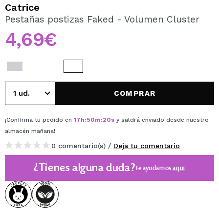
QUIERO REGISTRARME
Catrice
Pestañas postizas Faked - Volumen Cluster
Al crear una cuenta en Maquillalia.com podrás realizar
tus compras rápidamente, revisar el estado de tus
4,69€
pedidos y consultar tus operaciones anteriores.
CREAR CUENTA
COMPRAR
¡Confirma tu pedido en
17
h
:
50
m
:
20
s
y saldrá enviado desde nuestro
almacén
mañana
!
0 comentario(s) /
Deja tu comentario
¿Tienes alguna duda?
Te ayudamos
aquí