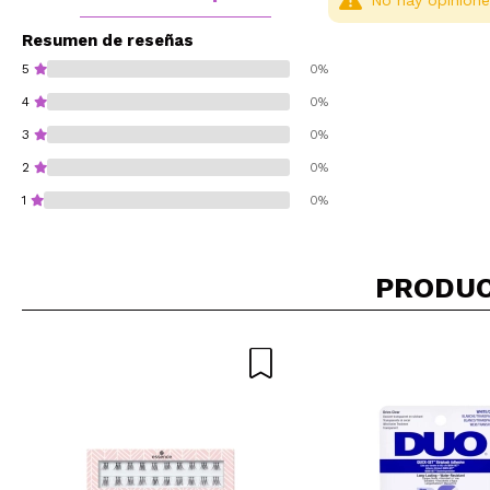
No hay opinione
Resumen de reseñas
5
0%
4
0%
3
0%
2
0%
1
0%
PRODUC
¿Recomendarías su 
ENVI