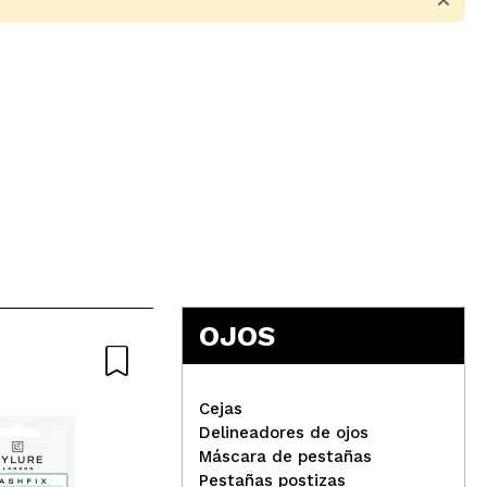
5
OJOS
Cejas
Delineadores de ojos
Máscara de pestañas
Ibra - Pestañas postizas
Pestañas postizas