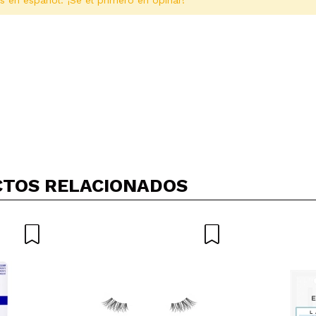
s en español. ¡Sé el primero en opinar!
Compartir un vídeo o una foto
Tu vídeo podría ser el primero. Imagínatelo...
TOS RELACIONADOS
5/
compra?
Si
No
AR