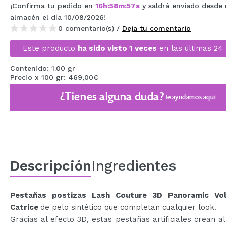
¡Confirma tu pedido en
16
h
:
58
m
:
56
s
y saldrá enviado desde 
MAQUIFARMA
almacén
el día 10/08/2026
!
KOREA ZONE
0 comentario(s) /
Deja tu comentario
Este producto
ha sido visto 1 veces
en las últimas 24 
TRAVEL SIZE
NATURE
Contenido: 1.00 gr
Precio x 100 gr: 469,00€
¿Tienes alguna duda?
Te ayudamos
aquí
OFERTAS
OUTLET
¡HAN VUELTO!
PRÓXIMAMENTE
Descripción
Ingredientes
BLOG
Pestañas postizas Lash Couture 3D Panoramic Vo
Catrice
de pelo sintético que completan cualquier look.
Gracias al efecto 3D, estas pestañas artificiales crean al