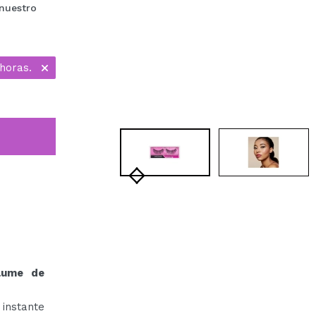
nuestro
horas.
lume de
 instante