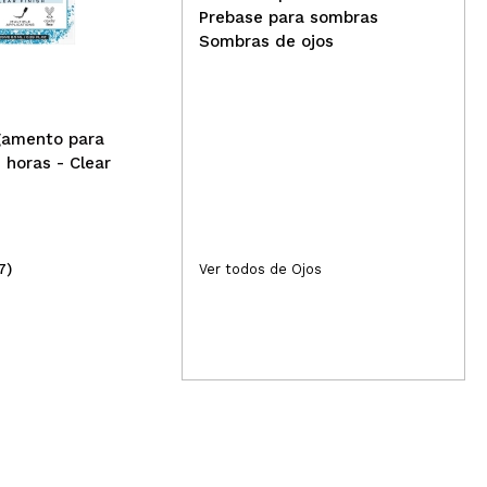
Glam - 400
Ard
Prebase para sombras
pes
Sombras de ojos
La
gamento para
 horas - Clear
7)
(8)
Ver todos de Ojos
2,99€
7,