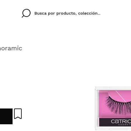
noramic
Cristina
Antonia
Ines
No tengo cuenta aqu
U IDIOMA
ez que
Buena experiencia
Muy bien
Spedizi
QUIER
ESPAÑOL
ENGLISH
eriencia
imballa
ajería.
elegan
colori sc
Al crear una cuenta en
rápidamente, revisar e
anteriores.