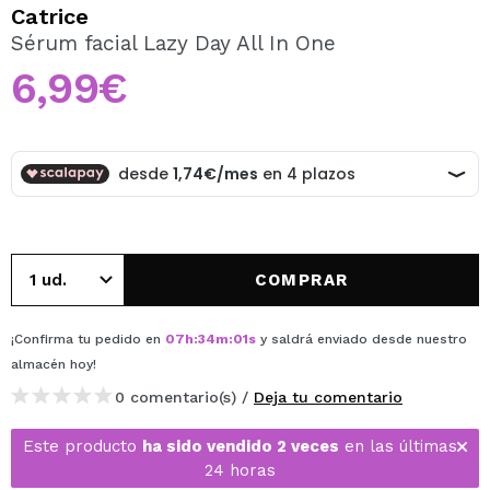
QUIERO REGISTRARME
Catrice
Sérum facial Lazy Day All In One
Al crear una cuenta en Maquillalia.com podrás realizar
tus compras rápidamente, revisar el estado de tus
6,99€
pedidos y consultar tus operaciones anteriores.
CREAR CUENTA
COMPRAR
¡Confirma tu pedido en
07
h
:
34
m
:
01
s
y saldrá enviado desde nuestro
almacén
hoy
!
0 comentario(s) /
Deja tu comentario
Este producto
ha sido vendido 2 veces
en las últimas
24 horas