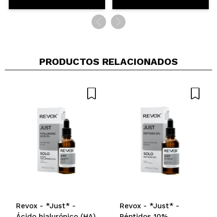
PRODUCTOS RELACIONADOS
Revox - *Just* -
Revox - *Just* -
Ácido hialurónico (HA)
Péptidos 10%