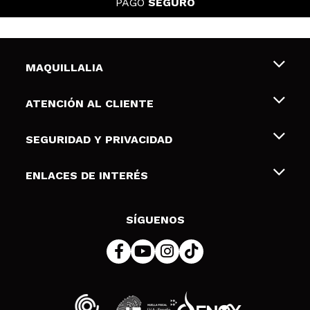
PAGO
SEGURO
MAQUILLALIA
Sobre nosotros
ATENCIÓN AL CLIENTE
Empleo
Envíos y devoluciones
SEGURIDAD Y PRIVACIDAD
Tarjetas de Regalo
Desistimiento / Devoluciones
Terminos y condiciones de uso
ENLACES DE INTERÉS
Formas de pago
Pólitica de Privacidad
Contacto
Descuento Estudiantes
Política de cookies
SÍGUENOS
Resolución de litigios en línea (ODR)