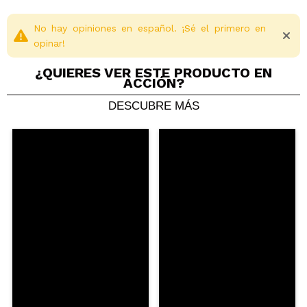
No hay opiniones en español. ¡Sé el primero en
opinar!
¿QUIERES VER ESTE PRODUCTO EN
ACCIÓN?
DESCUBRE MÁS
Compartir un vídeo o una foto
Tu vídeo podría ser el primero. Imagínatelo...
¿Recomendarías su compra?
Si
No
5/5
ENVIAR