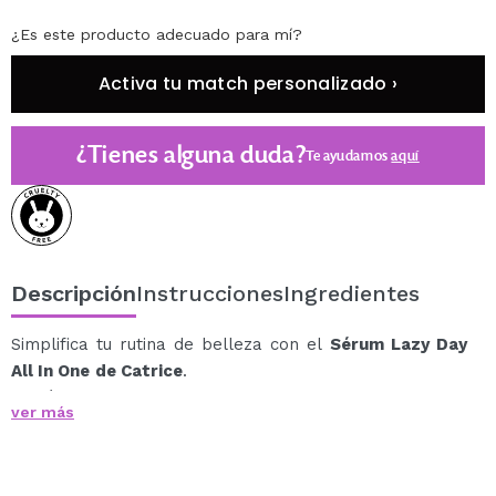
¿Es este producto adecuado para mí?
Activa tu match personalizado ›
¿Tienes alguna duda?
Te ayudamos
aquí
Descripción
Instrucciones
Ingredientes
Simplifica tu rutina de belleza con el
Sérum Lazy Day
All In One
de Catrice
.
Su fórmula todo en uno combina múltiples beneficios
ver más
en un solo producto, sustituyendo varios sérums y
ofreciendo hidratación, calma y confort a la piel con
una textura ligera y de rápida absorción.