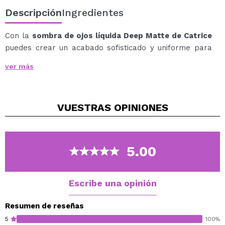
Descripción
Ingredientes
Con la
sombra de ojos líquida Deep Matte de Catrice
puedes crear un acabado sofisticado y uniforme para
looks de maquillaje únicos y una mirada seductora.
ver más
La fórmula resistente al agua consigue que la sombra
de ojos líquida sea realmente multiusos.
Un rosa pastel empolvado es perfecto para
VUESTRAS
OPINIONES
maquillajes naturales y proporciona una ligereza que
dura todo el día.
Vegan.
5.00
Cruelty free.
Escribe una opinión
Resumen de reseñas
5
100%