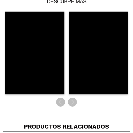
DESCUBRE MÁS
Compartir un vídeo o una foto
Tu vídeo podría ser el primero. Imagínatelo...
¿Recomendarías su compra?
Si
No
5/5
ENVIAR
PRODUCTOS RELACIONADOS