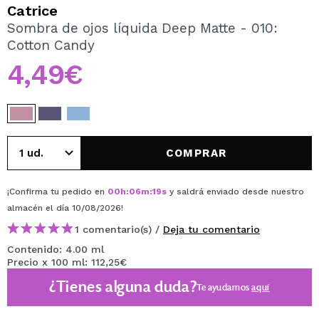
QUIERO REGISTRARME
Catrice
Sombra de ojos líquida Deep Matte - 010:
Al crear una cuenta en Maquillalia.com podrás realizar
Cotton Candy
tus compras rápidamente, revisar el estado de tus
pedidos y consultar tus operaciones anteriores.
4,49€
CREAR CUENTA
COMPRAR
¡Confirma tu pedido en
00
h
:
06
m
:
19
s
y saldrá enviado desde nuestro
almacén
el día 10/08/2026
!
1 comentario(s) /
Deja tu comentario
Contenido: 4.00 ml
Precio x 100 ml: 112,25€
¿Tienes alguna duda?
Te ayudamos
aquí