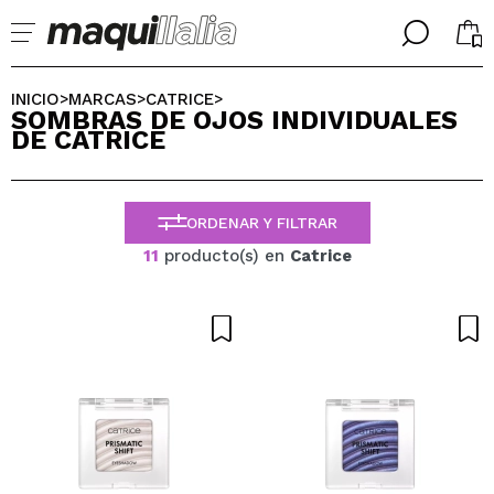
╳
╳
SELECCIONA TU IDIOMA
INICIO
MARCAS
CATRICE
>
>
>
SOMBRAS DE OJOS INDIVIDUALES
Ya soy #maquilover, tengo cuenta
DE CATRICE
BIENVENIDX!
ESPAÑOL
ENGLISH
FRANCES
ORDENAR Y FILTRAR
ALEMAN
ITALIANO
11
producto(s) en
Catrice
PORTUGUESE
¿Olvidaste la contraseña?
No tengo cuenta aquí