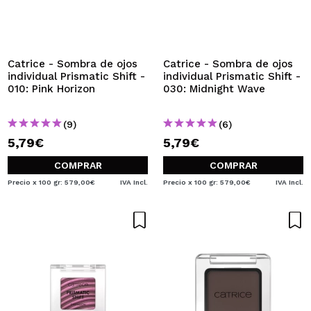
QUIERO REGISTRARME
Al crear una cuenta en Maquillalia.com podrás realizar
tus compras rápidamente, revisar el estado de tus
pedidos y consultar tus operaciones anteriores.
Catrice - Sombra de ojos
Catrice - Sombra de ojos
individual Prismatic Shift -
individual Prismatic Shift -
010: Pink Horizon
030: Midnight Wave
CREAR CUENTA
(9)
(6)
5,79€
5,79€
COMPRAR
COMPRAR
Precio x 100 gr: 579,00€
IVA Incl.
Precio x 100 gr: 579,00€
IVA Incl.