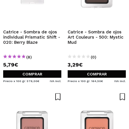
Catrice - Sombra de ojos
Catrice - Sombra de ojos
individual Prismatic Shift -
Art Couleurs - 500: Mystic
020: Berry Blaze
Mud
(8)
(0)
5,79€
3,29€
COMPRAR
COMPRAR
Precio x 100 gr: 579,00€
IVA Incl.
Precio x 100 gr: 164,50€
IVA Incl.