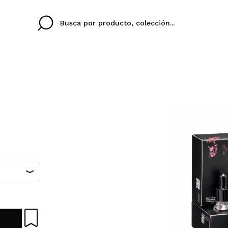
Cristina
Antonia
Ines
No tengo cuenta aqu
U IDIOMA
ez que
Buena experiencia
Muy bien
Spedizi
QUIER
ESPAÑOL
ENGLISH
eriencia
imballa
ajería.
elegan
colori sc
Al crear una cuenta en
rápidamente, revisar e
anteriores.