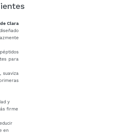
ientes
de Clara
 diseñado
cazmente
péptidos
ntes para
, suaviza
 primeras
dad y
más firme
educir
e en