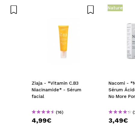
Nature
AR
Ziaja - *Vitamin C.B3
Nacomi - *N
Niacinamide* - Sérum
Sérum Ácido
facial
No More Po
(16)
(
4,99€
3,49€