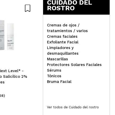
CUIDADO DEL
ROSTRO
Nat
Cremas de ojos /
tratamientos / varios
Revox - *Just* - Retinol en
Cremas faciales
escualano
Exfoliante Facial
Limpiadores y
Nac
desmaquillantes
Sér
Mascarillas
con
Protectores Solares Faciales
2%
Sérums
ext Level* -
Tónicos
 Salicílico 2%
Bruma Facial
res
28)
(32)
6,49€
5,
Ver todos de Cuidado del rostro