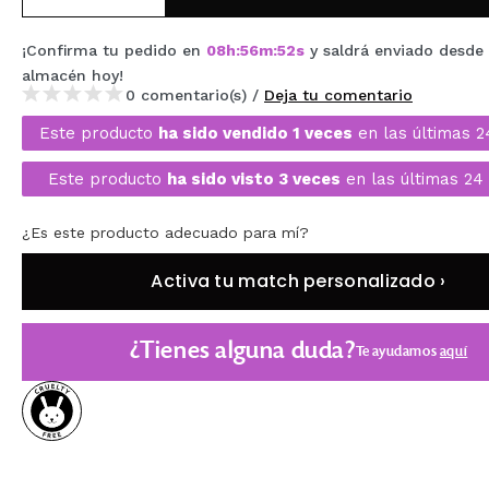
MAQUIFARMA
¡Confirma tu pedido en
08
h
:
56
m
:
51
s
y saldrá enviado desde 
KOREA ZONE
almacén
hoy
!
0 comentario(s) /
Deja tu comentario
TRAVEL SIZE
Este producto
ha sido vendido 1 veces
en las últimas 2
NATURE
Este producto
ha sido visto 3 veces
en las últimas 24 
OFERTAS
¿Es este producto adecuado para mí?
OUTLET
Activa tu match personalizado ›
¡HAN VUELTO!
¿Tienes alguna duda?
PRÓXIMAMENTE
Te ayudamos
aquí
BLOG