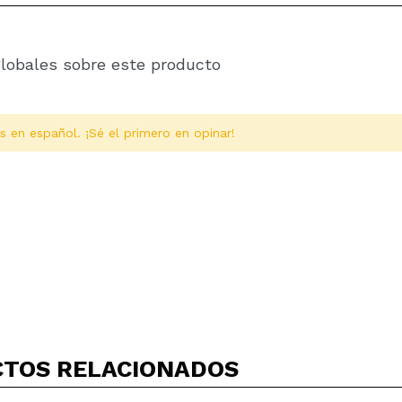
globales sobre este producto
s en español. ¡Sé el primero en opinar!
Compartir un vídeo o una foto
Tu vídeo podría ser el primero. Imagínatelo...
TOS RELACIONADOS
5/
compra?
Si
No