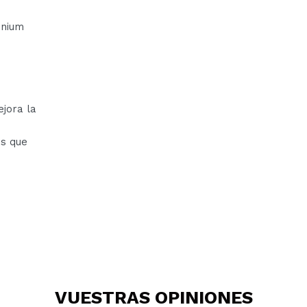
inium
jora la
es que
VUESTRAS
OPINIONES