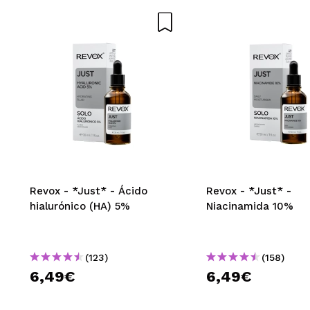
ENVI
Revox - *Just* - Ácido
Revox - *Just* -
hialurónico (HA) 5%
Niacinamida 10%
(123)
(158)
6,49€
6,49€