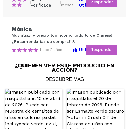
Responder
|
|
verificada
Útil
meses
Compartir un vídeo o una foto
Mónica
Tu vídeo podría ser el primero. Imagínatelo...
Muy guay, y precio top, ¡como todo lo de Claresa!
¿Recomendarías su compra?
Si
Responder
Útil
|
Hace 2 años
¿Recomendarías su compra?
Si
No
5/5
¿QUIERES VER ESTE PRODUCTO EN
ACCIÓN?
ENVIAR
DESCUBRE MÁS