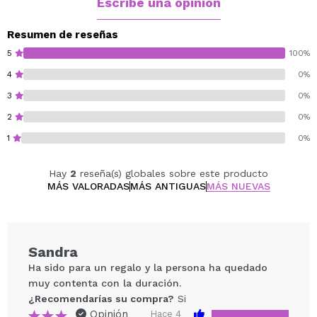
Escribe una opinión
Vegan.
Cruelty free.
Resumen de reseñas
5
100%
4
0%
3
0%
2
0%
1
0%
Hay
2
reseña(s) globales sobre este producto
MÁS VALORADAS
MÁS ANTIGUAS
MÁS NUEVAS
Sandra
Ha sido para un regalo y la persona ha quedado
muy contenta con la duración.
¿Recomendarías su compra?
Si
Opinión
Hace 4