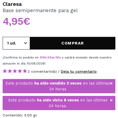
QUIERO REGISTRARME
Claresa
Base semipermanente para gel
Al crear una cuenta en Maquillalia.com podrás realizar
tus compras rápidamente, revisar el estado de tus
4,95€
pedidos y consultar tus operaciones anteriores.
CREAR CUENTA
COMPRAR
¡Confirma tu pedido en
05
h
:
32
m
:
19
s
y saldrá enviado desde nuestro
almacén
el día 10/08/2026
!
2 comentario(s) /
Deja tu comentario
Este producto
ha sido vendido 2 veces
en las últimas
24 horas
Este producto
ha sido visto 8 veces
en las últimas
24 horas.
Contenido: 5.00 gr