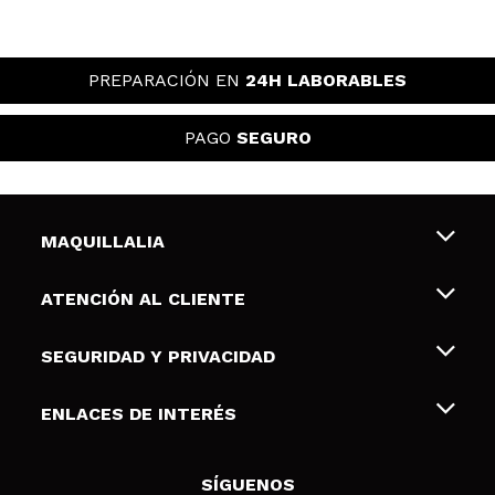
PREPARACIÓN EN
24H LABORABLES
PAGO
SEGURO
MAQUILLALIA
Sobre nosotros
ATENCIÓN AL CLIENTE
Empleo
Envíos y devoluciones
SEGURIDAD Y PRIVACIDAD
Tarjetas de Regalo
Desistimiento / Devoluciones
Terminos y condiciones de uso
ENLACES DE INTERÉS
Formas de pago
Pólitica de Privacidad
Contacto
Descuento Estudiantes
Política de cookies
SÍGUENOS