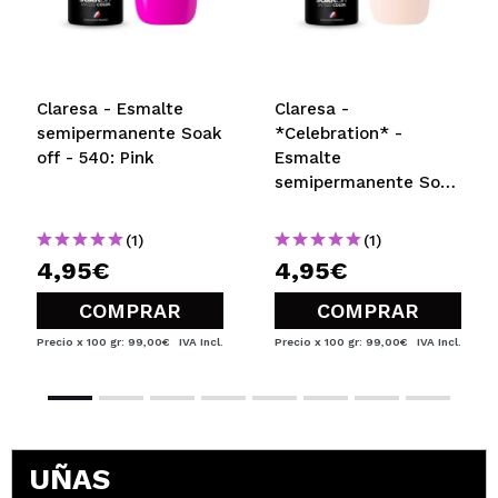
Claresa - Esmalte
Claresa -
semipermanente Soak
*Celebration* -
off - 540: Pink
Esmalte
semipermanente Soak
off - 07
(1)
(1)
4,95€
4,95€
COMPRAR
COMPRAR
Precio x 100 gr: 99,00€
IVA Incl.
Precio x 100 gr: 99,00€
IVA Incl.
UÑAS