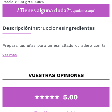
Precio x 100 gr: 99,00€
¿Tienes alguna duda?
Te ayudamos
aquí
Descripción
Instrucciones
Ingredientes
Prepara tus uñas para un esmaltado duradero con la
Base de Adherencia para Gel de Claresa.
ver más
Esta base sin ácido tiene propiedades de imprimación
excepcionales que aumentan la adherencia del gel,
ayudando a prolongar la vida del estilizado y
VUESTRAS
OPINIONES
protegiéndolo contra desconchados.
Compatible con todos los geles de Claresa, esta base
es el paso perfecto para una manicura resistente y de
larga duración.
5.00
Consigue que el color UV/LED que se aplique encima se
adhiera mucho mejor y resista perfecto todo el tiempo
que se lleve puesta la manicura.