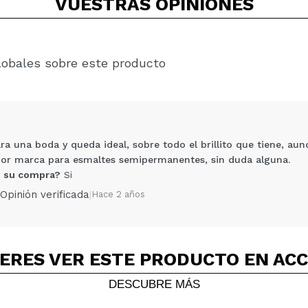
VUESTRAS
OPINIONES
lobales sobre este producto
a una boda y queda ideal, sobre todo el brillito que tiene, aunq
ejor marca para esmaltes semipermanentes, sin duda alguna.
 su compra?
Si
Opinión verificada
|
Hace 2 años
ERES VER ESTE PRODUCTO EN AC
Compartir un vídeo o una foto
Tu vídeo podría ser el primero. Imagínatelo...
DESCUBRE MÁS