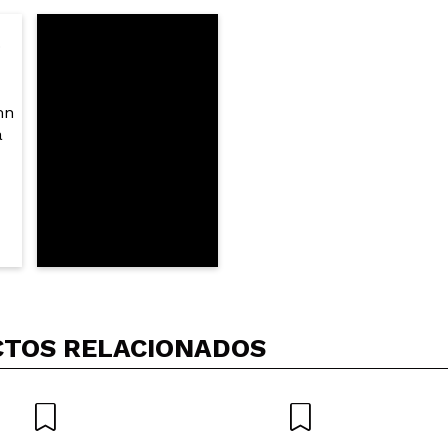
5/
compra?
Si
No
AR
TOS RELACIONADOS