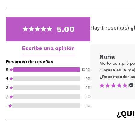
5.00
Hay
1
reseña(s) g
Escribe una opinión
Nuria
Resumen de reseñas
Me lo compré par
5
100%
Claresa es la m
¿Recomendarías
4
0%
|
3
0%
2
0%
1
0%
¿QUI