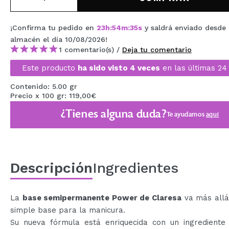
MAQUIFARMA
¡Confirma tu pedido en
23
h
:
54
m
:
34
s
y saldrá enviado desde
KOREA ZONE
almacén
el día 10/08/2026
!
TRAVEL SIZE
1 comentario(s) /
Deja tu comentario
Este producto
ha sido visto 4 veces
en las últimas 24
NATURE
Contenido: 5.00 gr
Precio x 100 gr: 119,00€
OFERTAS
¿Tienes alguna duda?
Te ayudamos
aquí
OUTLET
¡HAN VUELTO!
PRÓXIMAMENTE
Descripción
Ingredientes
BLOG
La
base semipermanente Power de Claresa
va más allá
simple base para la manicura.
Su nueva fórmula está enriquecida con un ingrediente 