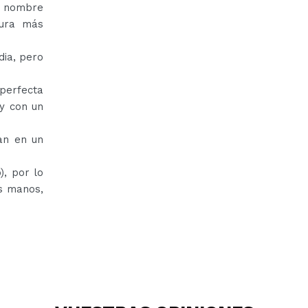
u nombre
cura más
ia, pero
rfecta
 y con un
lan en un
), por lo
as manos,