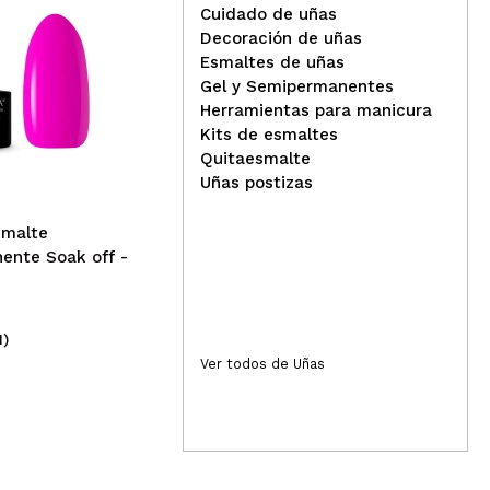
Cuidado de uñas
Decoración de uñas
Esmaltes de uñas
Gel y Semipermanentes
Cla
Herramientas para manicura
sem
Kits de esmaltes
Claresa - *Celebration* -
206
Quitaesmalte
Esmalte semipermanente
Uñas postizas
Soak off - 07
smalte
ente Soak off -
1)
(1)
4,95€
4
Ver todos de Uñas