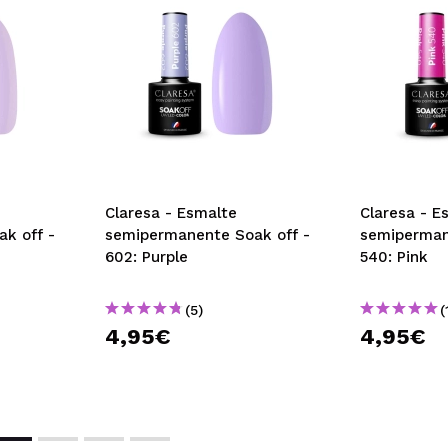
Claresa - Esmalte
Claresa - E
k off -
semipermanente Soak off -
semiperman
602: Purple
540: Pink
(5)
(
4,95€
4,95€