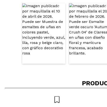
¿Recomendarías su 
ENVI
PRODUC