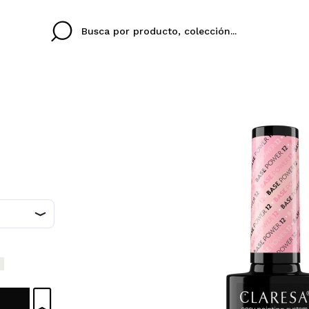
Cristina
Antonia
Ines
No tengo cuenta aqu
U IDIOMA
ez que
Buena experiencia
Muy bien
Spedizi
QUIER
ESPAÑOL
ENGLISH
eriencia
imballa
ajería.
elegan
colori sc
Al crear una cuenta en
rápidamente, revisar e
anteriores.