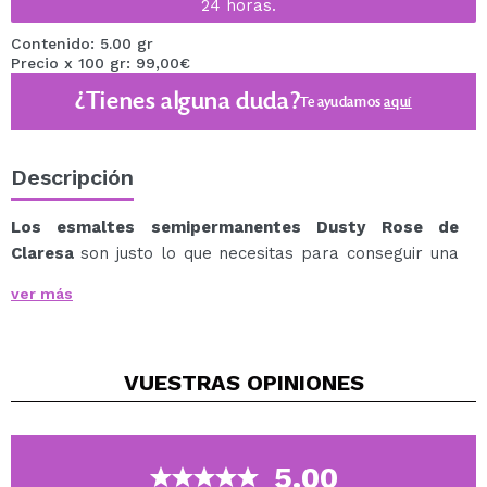
24 horas.
Contenido: 5.00 gr
Precio x 100 gr: 99,00€
¿Tienes alguna duda?
Te ayudamos
aquí
Descripción
Los esmaltes semipermanentes Dusty Rose de
Claresa
son justo lo que necesitas para conseguir una
manicura de temporada.
ver más
La colección Dusty Rose de Claresa está compuesta
por 8 esmaltes semipermanentes en la gama de los
rojos, rosas y nudes, algunos de ellos de acabado
VUESTRAS
OPINIONES
metalizado.
Colores dulces, románticos, elegantes y perfectos para
el otoño. Ideales para resaltar de tus uñas y manos.
Los esmaltes de Claresa ofrecen una duración de
5.00