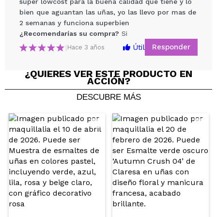
super lowcost para la buena calidad que tiene y lo
Cruelty free.
bien que aguantan las uñas, yo las llevo por mas de
2 semanas y funciona superbien
¿Recomendarías su compra?
Si
Responder
Útil
|
Hace 3 años
Compartir un vídeo o una foto
¿QUIERES VER ESTE PRODUCTO EN
ACCIÓN?
Tu vídeo podría ser el primero. Imagínatelo...
DESCUBRE MÁS
¿Recomendarías su compra?
Si
No
5/5
ENVIAR