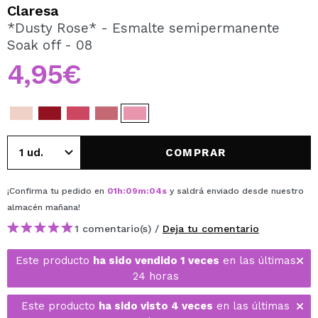
QUIERO REGISTRARME
Claresa
*Dusty Rose* - Esmalte semipermanente
Al crear una cuenta en Maquillalia.com podrás realizar
Soak off - 08
tus compras rápidamente, revisar el estado de tus
pedidos y consultar tus operaciones anteriores.
4,95€
CREAR CUENTA
COMPRAR
¡Confirma tu pedido en
01
h
:
09
m
:
04
s
y saldrá enviado desde nuestro
almacén
mañana
!
1 comentario(s) /
Deja tu comentario
Este producto
ha sido vendido 1 veces
en las últimas
24 horas
Este producto
ha sido visto 4 veces
en las últimas