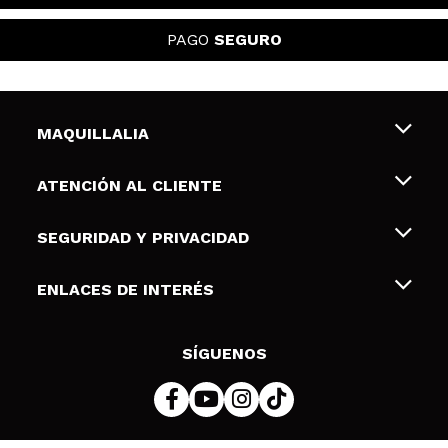
PAGO
SEGURO
MAQUILLALIA
Sobre nosotros
ATENCIÓN AL CLIENTE
Empleo
Envíos y devoluciones
SEGURIDAD Y PRIVACIDAD
Tarjetas de Regalo
Desistimiento / Devoluciones
Terminos y condiciones de uso
ENLACES DE INTERÉS
Formas de pago
Pólitica de Privacidad
Contacto
Descuento Estudiantes
Política de cookies
SÍGUENOS
Resolución de litigios en línea (ODR)