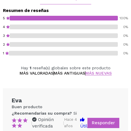
Lámpara LED UV 9 W – 2 x 45 seg.
Lámpara LED UV 48 W – 30 seg.
Resumen de reseñas
Lámpara LED UV 60 W – 15 seg.
5
100%
Lámpara UV 36 W – 120 seg
4
0%
Cruelty free.
3
0%
2
0%
1
0%
Hay
1
reseña(s) globales sobre este producto
MÁS VALORADAS
MÁS ANTIGUAS
MÁS NUEVAS
Eva
Buen producto
¿Recomendarías su compra?
Si
Opinión
Hace 4
Responder
|
|
verificada
Útil
años