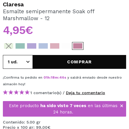
QUIERO REGISTRARME
Claresa
Esmalte semipermanente Soak off
Al crear una cuenta en Maquillalia.com podrás realizar
Marshmallow - 12
tus compras rápidamente, revisar el estado de tus
pedidos y consultar tus operaciones anteriores.
4,95€
CREAR CUENTA
COMPRAR
¡Confirma tu pedido en
01
h
:
18
m
:
46
s
y saldrá enviado desde nuestro
almacén
hoy
!
1 comentario(s) /
Deja tu comentario
Este producto
ha sido visto 7 veces
en las últimas
24 horas.
Contenido: 5.00 gr
Precio x 100 gr: 99,00€