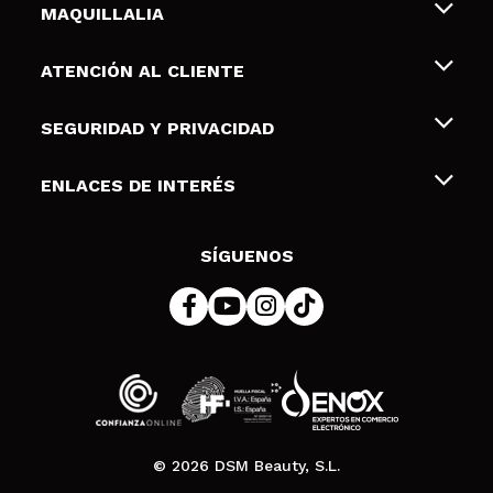
MAQUILLALIA
Sobre nosotros
ATENCIÓN AL CLIENTE
Empleo
Envíos y devoluciones
SEGURIDAD Y PRIVACIDAD
Tarjetas de Regalo
Desistimiento / Devoluciones
Terminos y condiciones de uso
ENLACES DE INTERÉS
Formas de pago
Pólitica de Privacidad
Contacto
Descuento Estudiantes
Política de cookies
SÍGUENOS
Resolución de litigios en línea (ODR)
© 2026 DSM Beauty, S.L.