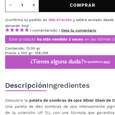
MAQUIFARMA
COMPRAR
KOREA ZONE
¡Confirma tu pedido en
05
h
:
47
m
:
33
s
y saldrá enviado desde
TRAVEL SIZE
almacén
hoy
!
1 comentario(s) /
Deja tu comentario
NATURE
Este producto
ha sido vendido 2 veces
en las últimas 2
Contenido: 12.00 gr
OFERTAS
Precio x 100 gr: 108,25€
¿Tienes alguna duda?
Te ayudamos
aquí
OUTLET
¡HAN VUELTO!
PRÓXIMAMENTE
Descripción
Ingredientes
BLOG
Descubre la
paleta de sombras de ojos Silver Glam de C
Una paleta de diez sombras de ojos intensamente pig
de la colección UP 2U, con una fórmula que garantiza 