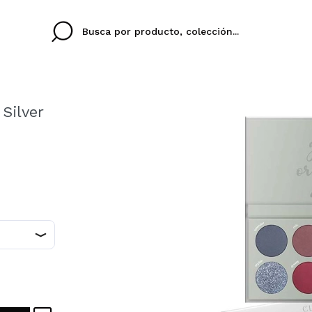
Silver
Cristina
Antonia
Ines
No tengo cuenta aqu
U IDIOMA
ez que
Buena experiencia
Muy bien
Spedizi
QUIER
ESPAÑOL
ENGLISH
eriencia
imballa
ajería.
elegan
colori sc
Al crear una cuenta en
rápidamente, revisar e
anteriores.