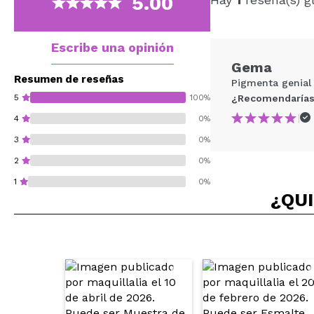
5.00
Escribe una opinión
Gema
Resumen de reseñas
Pigmenta genial 
5
100%
¿Recomendarías
|
4
0%
3
0%
2
0%
1
0%
¿QUI
¿Recomendarías su 
ENVI