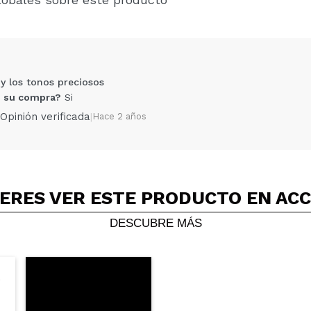
y los tonos preciosos
 su compra?
Si
Opinión verificada
|
Hace 2 años
ERES VER ESTE PRODUCTO EN AC
Compartir un vídeo o una foto
Tu vídeo podría ser el primero. Imagínatelo...
DESCUBRE MÁS
5/
compra?
Si
No
AR