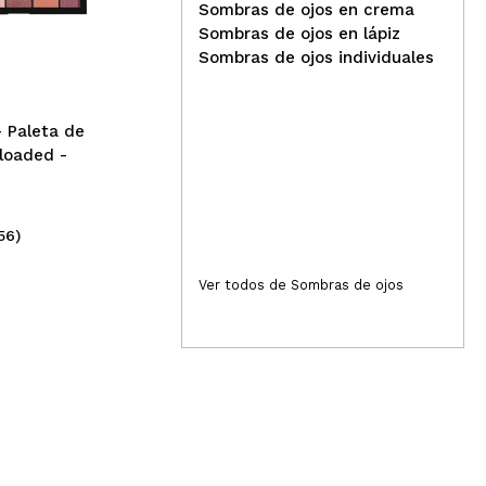
Sombras de ojos en crema
Technic Cosmetics - Paleta
Rev
Sombras de ojos en lápiz
de sombras de ojos
som
Sombras de ojos individuales
Pressed Pigment - Boujee
mag
- Paleta de
loaded -
56)
(43)
3,95€
6,
Ver todos de Sombras de ojos