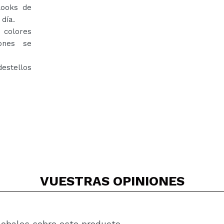
looks de
 día.
 colores
ones se
estellos
VUESTRAS
OPINIONES
lobales sobre este producto