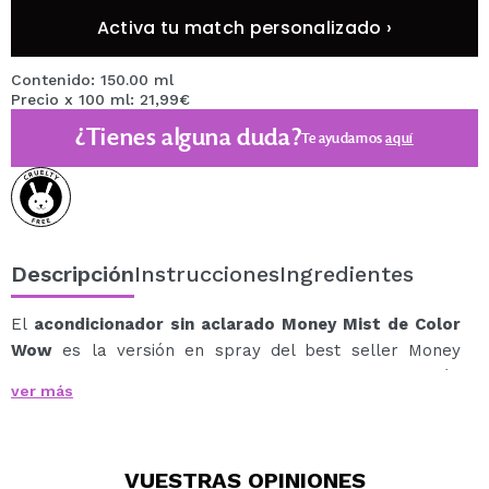
Activa tu match personalizado ›
Contenido: 150.00 ml
Precio x 100 ml: 21,99€
¿Tienes alguna duda?
Te ayudamos
aquí
Descripción
Instrucciones
Ingredientes
El
acondicionador sin aclarado Money Mist de Color
Wow
es la versión en spray del best seller Money
Masque, diseñado para ofrecer una transformación
ver más
capilar instantánea.
Esta fórmula ultraligera hidrata, fortalece y protege el
cabello del calor, al mismo tiempo que reduce el
VUESTRAS
OPINIONES
encrespamiento y aporta un brillo espectacular.