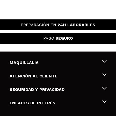
PREPARACIÓN EN
24H LABORABLES
PAGO
SEGURO
MAQUILLALIA
Sobre nosotros
ATENCIÓN AL CLIENTE
Empleo
Envíos y devoluciones
SEGURIDAD Y PRIVACIDAD
Tarjetas de Regalo
Desistimiento / Devoluciones
Terminos y condiciones de uso
ENLACES DE INTERÉS
Formas de pago
Pólitica de Privacidad
Contacto
Descuento Estudiantes