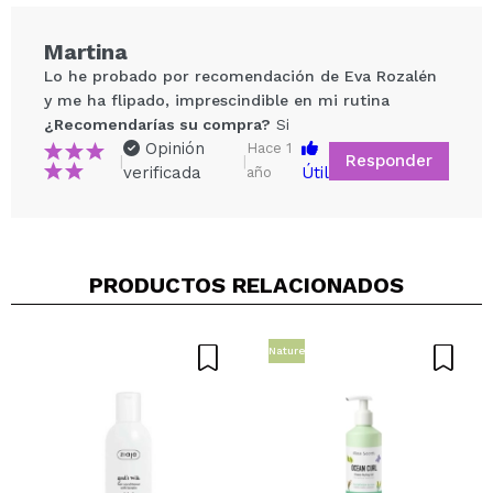
Cruelty free.
Martina
Lo he probado por recomendación de Eva Rozalén
y me ha flipado, imprescindible en mi rutina
¿Recomendarías su compra?
Si
Opinión
Hace 1
Responder
|
|
verificada
Útil
año
Compartir un vídeo o una foto
PRODUCTOS RELACIONADOS
Tu vídeo podría ser el primero. Imagínatelo...
¿Recomendarías su compra?
Si
No
Nature
5/5
ENVIAR