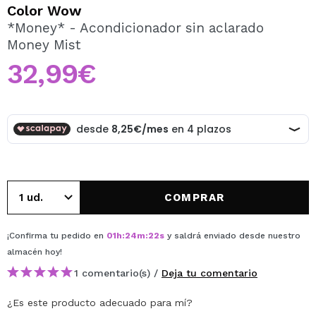
QUIERO REGISTRARME
Color Wow
*Money* - Acondicionador sin aclarado
Al crear una cuenta en Maquillalia.com podrás realizar
Money Mist
tus compras rápidamente, revisar el estado de tus
pedidos y consultar tus operaciones anteriores.
32,99€
CREAR CUENTA
COMPRAR
¡Confirma tu pedido en
01
h
:
24
m
:
22
s
y saldrá enviado desde nuestro
almacén
hoy
!
1 comentario(s) /
Deja tu comentario
¿Es este producto adecuado para mí?