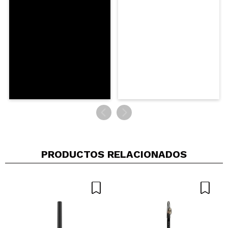
Responder
|
|
verificada
Útil
años
Sonia
Es un poco duro pero cuando empiezas a trabajarlo
se calienta y pinta bastante bien
¿Recomendarías su compra?
Si
Opinión
Hace 3
Responder
|
|
verificada
Útil
años
INES
PRODUCTOS RELACIONADOS
me encanta el color para dar puntos de color en
neutros...
¿Recomendarías su compra?
Si
Opinión
Hace 4
Responder
|
|
verificada
Útil
años