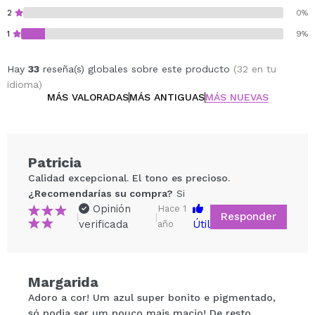
2
0%
1
9%
Hay
33
reseña(s) globales sobre este producto
(32 en tu
idioma)
MÁS VALORADAS
MÁS ANTIGUAS
MÁS NUEVAS
Patricia
Calidad excepcional. El tono es precioso.
¿Recomendarías su compra?
Si
Opinión
Hace 1
Responder
|
|
verificada
Útil
año
Margarida
Compartir un vídeo o una foto
Adoro a cor! Um azul super bonito e pigmentado,
Tu vídeo podría ser el primero. Imagínatelo...
só podia ser um pouco mais macio! De resto