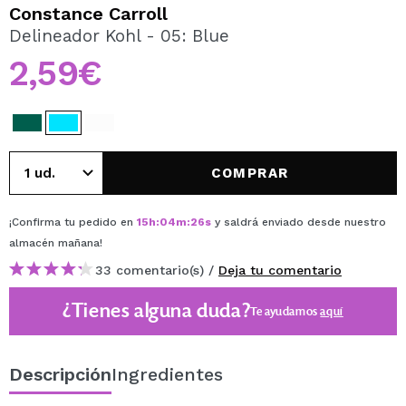
QUIERO REGISTRARME
Constance Carroll
Delineador Kohl - 05: Blue
Al crear una cuenta en Maquillalia.com podrás realizar
tus compras rápidamente, revisar el estado de tus
2,59€
pedidos y consultar tus operaciones anteriores.
CREAR CUENTA
COMPRAR
¡Confirma tu pedido en
15
h
:
04
m
:
26
s
y saldrá enviado desde nuestro
almacén
mañana
!
33 comentario(s) /
Deja tu comentario
¿Tienes alguna duda?
Te ayudamos
aquí
Descripción
Ingredientes