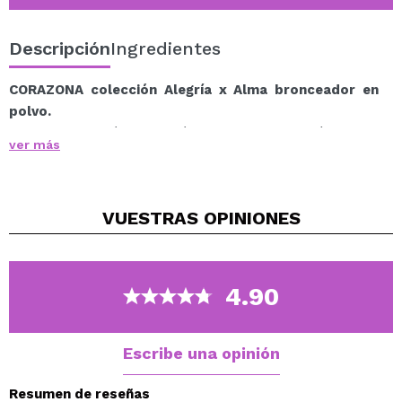
Descripción
Ingredientes
CORAZONA colección Alegría x Alma bronceador en
polvo.
Me hace muchísima ilusión que por fin esté en tus
ver más
manos mi “alegría” ✨ de Alma x Corazona.
Con esta colección de rostro quiero hacerte llegar no
solo un bronceador, dos iluminadores y tres coloretes.
VUESTRAS
OPINIONES
Sino 6 sensaciones:
Una suave luz del sol de tarde con Brontorno. Un
bronceador versátil que te ayudará a definir tus
facciones de forma sutil y darle a tu piel un
4.90
aspecto bronceado natural de acabado mate. Su
tono se encuentra entre bronceador y contorno,
es modulable y no deja parches.
Escribe una opinión
Los reflejos del mar para tus mejillas con Halo. Un
iluminador ligeramente dorado y sutil con un glow
Resumen de reseñas