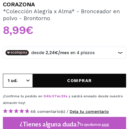
QUIERO REGISTRARME
CORAZONA
*Colección Alegría x Alma* - Bronceador en
Al crear una cuenta en Maquillalia.com podrás realizar
polvo - Brontorno
tus compras rápidamente, revisar el estado de tus
pedidos y consultar tus operaciones anteriores.
8,99€
CREAR CUENTA
COMPRAR
¡Confirma tu pedido en
04
h
:
37
m
:
33
s
y saldrá enviado desde nuestro
almacén
hoy
!
46 comentario(s) /
Deja tu comentario
¿Tienes alguna duda?
Te ayudamos
aquí