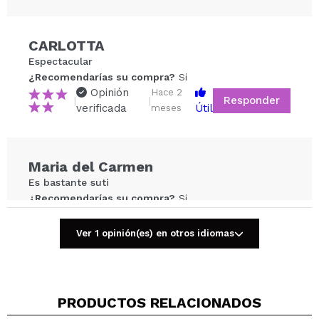
Compartir un vídeo o una foto
CARLOTTA
Tu vídeo podría ser el primero. Imagínatelo...
Espectacular
¿Recomendarías su compra?
Si
Opinión
Hace 2
Responder
|
|
¿Recomendarías su compra?
Si
No
verificada
Útil
meses
5/5
ENVIAR
Maria del Carmen
Es bastante suti
¿Recomendarías su compra?
Si
Opinión
Hace 5
Responder
|
|
verificada
Útil
meses
Ver 1 opinión(es) en otros idiomas
Cris
PRODUCTOS RELACIONADOS
Precioso bronceador pigmenta muy bien y queda