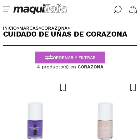
╳
╳
SELECCIONA TU IDIOMA
INICIO
MARCAS
CORAZONA
>
>
>
CUIDADO DE UÑAS DE CORAZONA
Ya soy #maquilover, tengo cuenta
BIENVENIDX!
ESPAÑOL
ENGLISH
ORDENAR Y FILTRAR
FRANCES
ALEMAN
4
producto(s) en
CORAZONA
ITALIANO
PORTUGUESE
¿Olvidaste la contraseña?
No tengo cuenta aquí