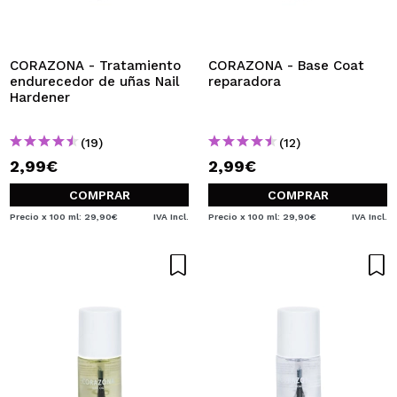
QUIERO REGISTRARME
Al crear una cuenta en Maquillalia.com podrás realizar
tus compras rápidamente, revisar el estado de tus
CORAZONA - Tratamiento
CORAZONA - Base Coat
pedidos y consultar tus operaciones anteriores.
endurecedor de uñas Nail
reparadora
Hardener
CREAR CUENTA
(19)
(12)
2,99€
2,99€
COMPRAR
COMPRAR
Precio x 100 ml: 29,90€
IVA Incl.
Precio x 100 ml: 29,90€
IVA Incl.