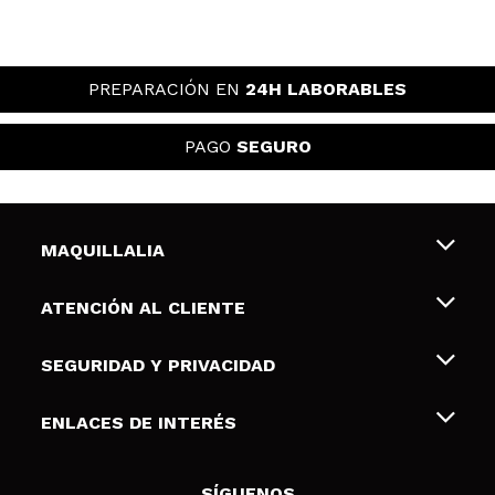
PREPARACIÓN EN
24H LABORABLES
PAGO
SEGURO
MAQUILLALIA
Sobre nosotros
ATENCIÓN AL CLIENTE
Empleo
Envíos y devoluciones
SEGURIDAD Y PRIVACIDAD
Tarjetas de Regalo
Desistimiento / Devoluciones
Terminos y condiciones de uso
ENLACES DE INTERÉS
Formas de pago
Pólitica de Privacidad
Contacto
Descuento Estudiantes
Política de cookies
SÍGUENOS