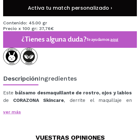
Activa tu match personalizado ›
Contenido: 45.00 gr
Precio x 100 gr: 37,76€
¿Tienes alguna duda?
Te ayudamos
aquí
Descripción
Ingredientes
Este
bálsamo desmaquillante de rostro, ojos y labios
de
CORAZONA Skincare
, derrite el maquillaje en
segundos.
ver más
Gracias a la sinergia de sus ingredientes logramos una
piel perfecta, sin impurezas e ideal como primer paso
de la doble limpieza.
VUESTRAS
OPINIONES
El extracto de semilla de zanahoria tiene un alto