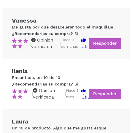
Apto para todo tipo de pieles.
Consejo: Con girar medio círculo en sentido de las
agujas del reloj será cantidad más que suficiente para
Vanessa
todo el rostro.
Me gusta por que desacelerar todo el maquillaje
¿Recomendarías su compra?
Si
Cruelty free.
Opinión
Hace 3
Vegan.
Responder
|
|
verificada
Útil
semanas
Ilenia
Compartir un vídeo o una foto
Encantada, un 10 de 10
Tu vídeo podría ser el primero. Imagínatelo...
¿Recomendarías su compra?
Si
Opinión
Hace 1
Responder
|
|
verificada
Útil
mes
¿Recomendarías su compra?
Si
No
5/5
Laura
ENVIAR
Un 10 de producto. Algo que me gusta esque