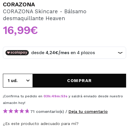
QUIERO REGISTRARME
CORAZONA
CORAZONA Skincare - Bálsamo
Al crear una cuenta en Maquillalia.com podrás realizar
desmaquillante Heaven
tus compras rápidamente, revisar el estado de tus
pedidos y consultar tus operaciones anteriores.
16,99€
CREAR CUENTA
COMPRAR
¡Confirma tu pedido en
03
h
:
49
m
:
53
s
y saldrá enviado desde nuestro
almacén
hoy
!
71 comentario(s) /
Deja tu comentario
¿Es este producto adecuado para mí?