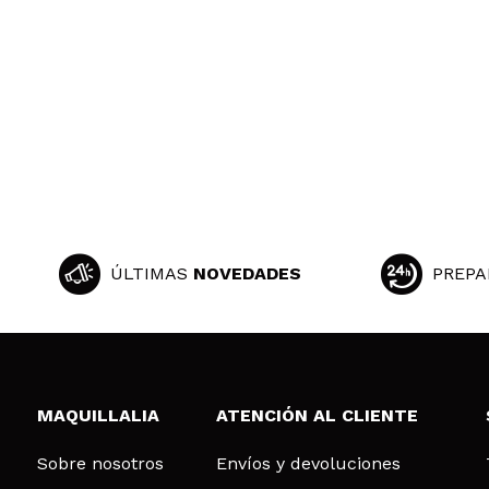
Sandra
Estas sombras n
¿Recomendarías
|
isabel
es una sombra co
ÚLTIMAS
NOVEDADES
PREPA
¿Recomendarías
|
Ha
MAQUILLALIA
ATENCIÓN AL CLIENTE
MARIA ISAB
Me encanta este
Sobre nosotros
Envíos y devoluciones
¿Recomendarías