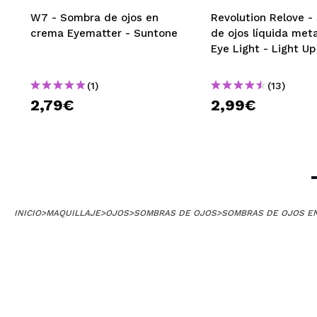
Lara
W7 - Sombra de ojos en
Revolution Relove 
No está mal pero
crema Eyematter - Suntone
de ojos líquida met
además pensé qu
Eye Light - Light Up
¿Recomendarías
|
(1)
(13)
2,79€
2,99€
M°Elena
Muy buena sombra
¿Recomendarías
|
INICIO
>
MAQUILLAJE
>
OJOS
>
SOMBRAS DE OJOS
>
SOMBRAS DE OJOS E
MARIA DEL 
Me ha encantado
¿Recomendarías
|