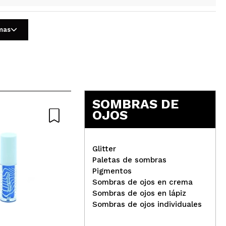
Responder
Útil
omas
seando que repongan el tono KAIA!!
SOMBRAS DE
Responder
Útil
OJOS
Glitter
entes
Paletas de sombras
Pigmentos
Vivienne Sabó - Sombra de
W7 
Sombras de ojos en crema
Responder
Útil
ojos líquida Artiste 24/7 -
cre
Sombras de ojos en lápiz
12
Br
Sombras de ojos individuales