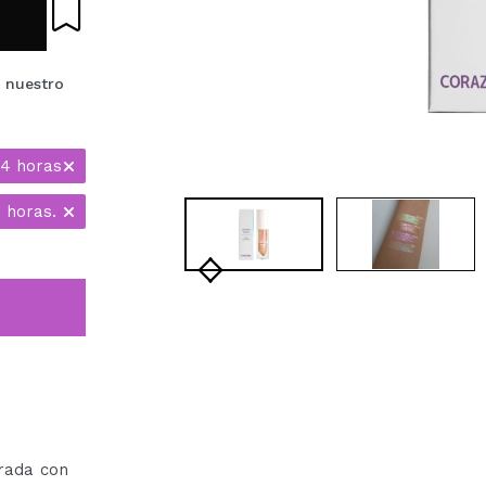
 nuestro
24 horas
 horas.
irada con