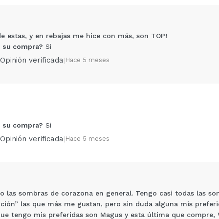
de estas, y en rebajas me hice con más, son TOP!
 su compra?
Si
Opinión verificada
|
Hace 5 meses
Compartir un vídeo o una foto
 su compra?
Si
Tu vídeo podría ser el primero. Imagínatelo...
Opinión verificada
|
Hace 5 meses
5/
compra?
Si
No
AR
 las sombras de corazona en general. Tengo casi todas las so
ción” las que más me gustan, pero sin duda alguna mis preferid
 que tengo mis preferidas son Magus y esta última que compre,