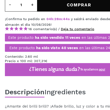
MAQUIFARMA
COMPRAR
KOREA ZONE
¡Confirma tu pedido en
04
h
:
28
m
:
44
s
y saldrá enviado desde
TRAVEL SIZE
almacén
el día 10/08/2026
!
16 comentario(s) /
Deja tu comentario
NATURE
Este producto
ha sido vendido 11 veces
en las últimas 
Este producto
ha sido visto 40 veces
en las últimas 24
OFERTAS
Contenido: 2.60 ml
OUTLET
Precio x 100 ml: 307,31€
¿Tienes alguna duda?
¡HAN VUELTO!
Te ayudamos
aquí
PRÓXIMAMENTE
BLOG
Descripción
Ingredientes
¿Amante del brilli brilli? ¡Añade brillo, luz y color a tu m