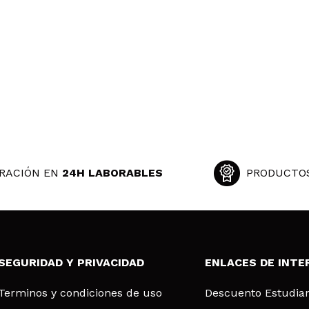
unca decepcionan.
 su compra?
Si
Opinión verificada
|
Hace 2 años
n unos destellos increibles, fija y bastante duradera
RACIÓN EN
24H LABORABLES
PRODUCTO
 su compra?
Si
ce 2 años
EL
SEGURIDAD Y PRIVACIDAD
ENLACES DE INTE
 producto. Me compraría todas las sombras de Corazona. Me gu
Terminos y condiciones de uso
Descuento Estudia
 su compra?
Si