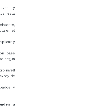
!
tivos y
tos esta
sistente,
cta en el
aplicar y
con base
nte según
ro nivel!
a/rey de
abados y
enden a