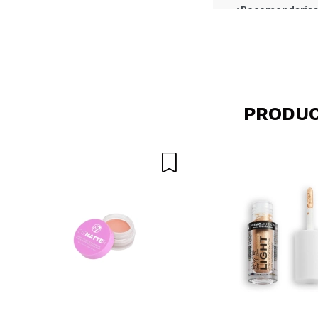
¿Recomendarías
|
Cristina
Muy bonita, con 
PRODUC
¿Recomendarías
|
Ana
Es preciosa, tal
¿Recomendarías
|