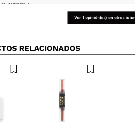
 su compra?
Si
Opinión verificada
|
Hace 8 meses
Ver 1 opinión(es) en otros idi
unos destellos espectaculares, como todas las de corazona. De
TOS RELACIONADOS
 su compra?
Si
Opinión verificada
|
Hace 9 meses
 y como la imaginaba, con destellos dorados pero no muy estrid
 su compra?
Si
Opinión verificada
|
Hace 10 meses