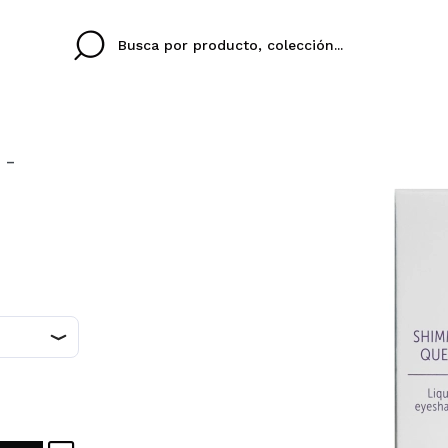
 -
Cristina
Antonia
Ines
No tengo cuenta aqu
U IDIOMA
ez que
Buena experiencia
Muy bien
Spedizi
QUIER
ESPAÑOL
ENGLISH
eriencia
imballa
ajería.
elegan
colori sc
Al crear una cuenta en
rápidamente, revisar e
anteriores.