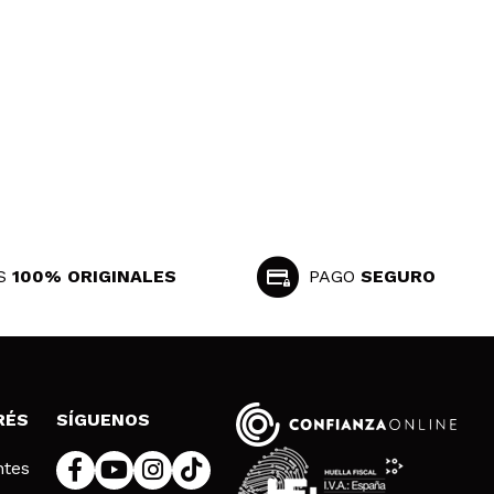
Responder
Útil
S
100% ORIGINALES
PAGO
SEGURO
Responder
Útil
RÉS
SÍGUENOS
stan todas.
ntes