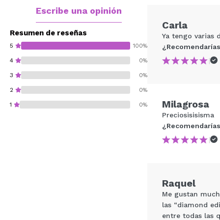
Escribe una opinión
Carla
Resumen de reseñas
Ya tengo varias 
5
100%
¿Recomendarías
|
4
0%
3
0%
2
0%
Milagrosa
1
0%
Preciosisisisma
¿Recomendarías
|
¿Recomendarías su 
Raquel
ENVI
Me gustan mucho
las “diamond edi
entre todas las