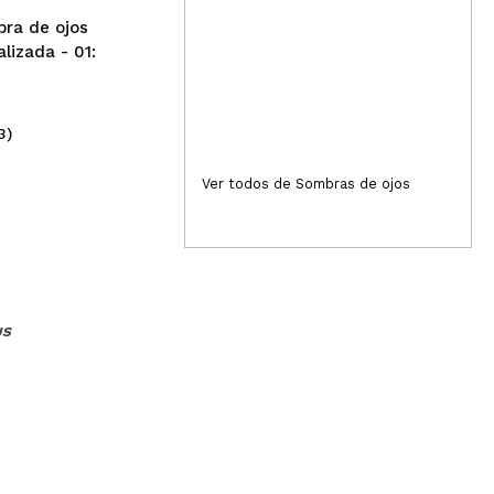
ra de ojos
rtícula de brillo. En el ojo queda un poco basta,
lizada - 01:
Responder
Útil
3)
(2)
5,95€
2,
Ver todos de Sombras de ojos
Responder
Útil
US
Responder
Útil