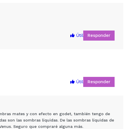
Responder
Útil
Responder
Útil
5
mbras mates y con efecto en godet, también tengo de
as son las sombras líquidas. De las sombras líquidas de
 Venus. Seguro que compraré alguna más.