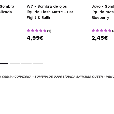
- Sombra
W7 - Sombra de ojos
Jovo - Somb
 me decepcionó un poco. Es una base con poco color y mucha pa
alizada
líquida Flash Matte - Bar
líquida meta
e iba a tener algo de duocromo y para nada
Fight & Ballin'
Blueberry
 su compra?
No
Opinión verificada
|
Hace 1 año
(1)
(
4,95€
2,45€
 liquida color iriscente!! Muy bonita
 su compra?
Si
Opinión verificada
|
Hace 1 año
N CREMA
>
CORAZONA - SOMBRA DE OJOS LÍQUIDA SHIMMER QUEEN - VEN
VALLE
, tiene muy buena calidad.
 su compra?
Si
Opinión verificada
|
Hace 1 año