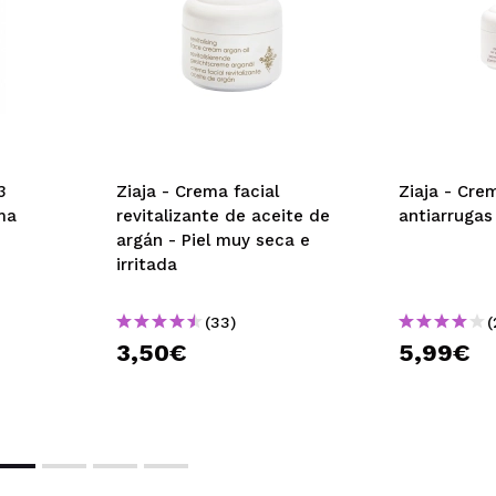
3
Ziaja - Crema facial
Ziaja - Cre
ma
revitalizante de aceite de
antiarrugas
argán - Piel muy seca e
irritada
(33)
(
3,50€
5,99€