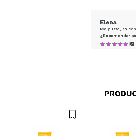
¿Recomendarías su 
Elena
ENVI
Me gusta, es co
¿Recomendarías
|
Elena
Es una crema muy
¿Recomendarías
PRODUC
|
Ha