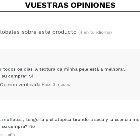
VUESTRAS
OPINIONES
globales sobre este producto
(4 en tu idioma)
r todos os dias. A textura da minha pele está a melhorar.
 su compra?
Si
Opinión verificada
|
Hace 3 meses
 mofletes , tengo la piel atópica tirando a seca y la esencia me
Compartir un vídeo o una foto
 su compra?
No
Tu vídeo podría ser el primero. Imagínatelo...
ce 1 año