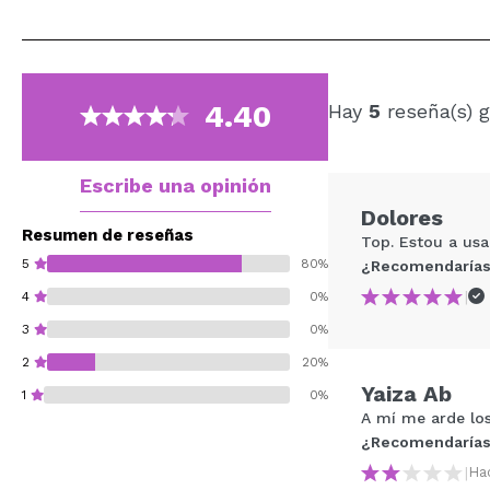
4.40
Hay
5
reseña(s) 
Escribe una opinión
Dolores
Resumen de reseñas
Top. Estou a usa
5
80%
¿Recomendarías
|
4
0%
3
0%
2
20%
Yaiza Ab
1
0%
A mí me arde los
¿Recomendarías
|
Ha