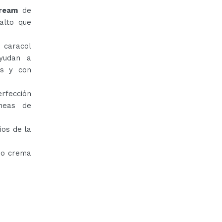
Cream
de
alto que
 caracol
ayudan a
as y con
rfección
íneas de
ños de la
mo crema