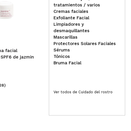
tratamientos / varios
Cremas faciales
Exfoliante Facial
Ziaja - Crema facial de
Zia
Limpiadores y
fórmula ligera con manteca
hid
desmaquillantes
de cacao 100ml
cab
Mascarillas
Protectores Solares Faciales
Sérums
ma facial
Tónicos
 SPF6 de jazmin
Bruma Facial
28)
(50)
3,25€
4,
Ver todos de Cuidado del rostro