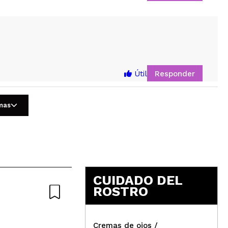
5
Responder
Útil
omas
cto de caracol es muy bueno para la piel.
Responder
Útil
CUIDADO DEL
ROSTRO
Cremas de ojos /