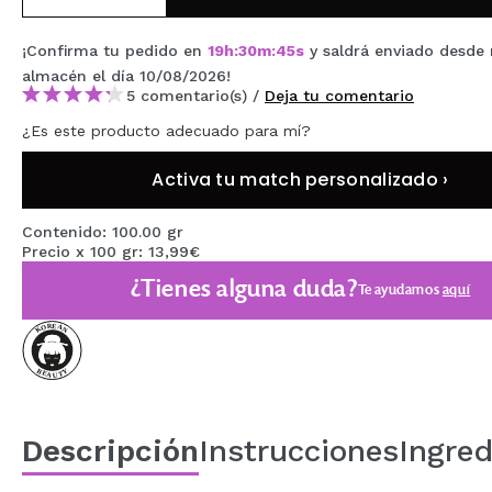
MAQUIFARMA
¡Confirma tu pedido en
19
h
:
30
m
:
45
s
y saldrá enviado desde 
KOREA ZONE
almacén
el día 10/08/2026
!
5 comentario(s) /
Deja tu comentario
TRAVEL SIZE
¿Es este producto adecuado para mí?
NATURE
Activa tu match personalizado ›
OFERTAS
Contenido: 100.00 gr
Precio x 100 gr: 13,99€
OUTLET
¿Tienes alguna duda?
Te ayudamos
aquí
¡HAN VUELTO!
PRÓXIMAMENTE
BLOG
Descripción
Instrucciones
Ingred