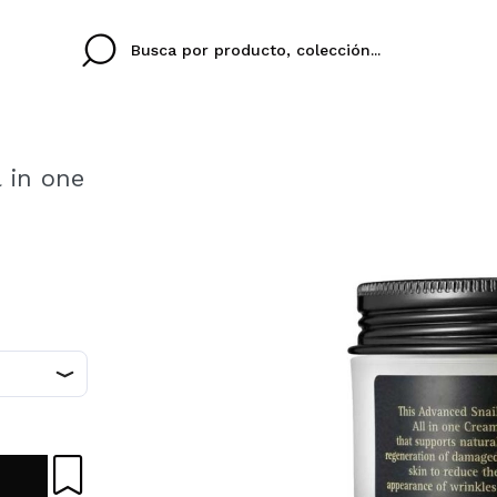
 in one
Cristina
Antonia
Ines
No tengo cuenta aqu
U IDIOMA
ez que
Buena experiencia
Muy bien
Spedizi
QUIER
ESPAÑOL
ENGLISH
eriencia
imballa
ajería.
elegan
colori sc
Al crear una cuenta en
rápidamente, revisar e
anteriores.