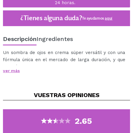
24 horas.
¿Tienes alguna duda?
Te ayudamos
aquí
Descripción
Ingredientes
Un sombra de ojos en crema súper versátil y con una
fórmula única en el mercado de larga duración, y que
además se puede usar de una forma segura en los
ver más
labios, el contorno de ojos o el rostro.
Se pueden mezclar para crear colores personalizados,
transparencias o saturaciones llamativas. Los Colorfix
VUESTRAS
OPINIONES
son ideales para usarlos solos o como base para
productos en polvo. Colorfix tiene una resistencia
excepcional para soportar altas temperaturas y
además su fórmula es waterproof.
2.65
La fórmula se seca rápidamente por lo que debe
mezclarse con rapidez.