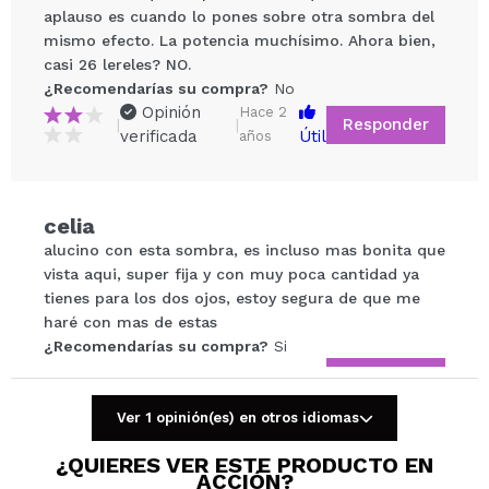
aplauso es cuando lo pones sobre otra sombra del
mismo efecto. La potencia muchísimo. Ahora bien,
casi 26 lereles? NO.
¿Recomendarías su compra?
No
Opinión
Hace 2
Compartir un vídeo o una foto
Responder
|
|
verificada
Útil
años
Tu vídeo podría ser el primero. Imagínatelo...
¿Recomendarías su compra?
Si
No
celia
5/5
alucino con esta sombra, es incluso mas bonita que
vista aqui, super fija y con muy poca cantidad ya
tienes para los dos ojos, estoy segura de que me
ENVIAR
haré con mas de estas
¿Recomendarías su compra?
Si
Responder
Útil
|
Hace 4 años
Ver 1 opinión(es) en otros idiomas
¿QUIERES VER ESTE PRODUCTO EN
ACCIÓN?