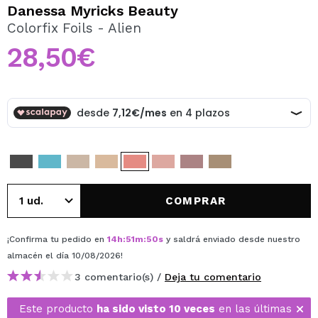
QUIERO REGISTRARME
Danessa Myricks Beauty
Colorfix Foils - Alien
Al crear una cuenta en Maquillalia.com podrás realizar
tus compras rápidamente, revisar el estado de tus
28,50€
pedidos y consultar tus operaciones anteriores.
CREAR CUENTA
COMPRAR
¡Confirma tu pedido en
14
h
:
51
m
:
50
s
y saldrá enviado desde nuestro
almacén
el día 10/08/2026
!
3 comentario(s) /
Deja tu comentario
Este producto
ha sido visto 10 veces
en las últimas