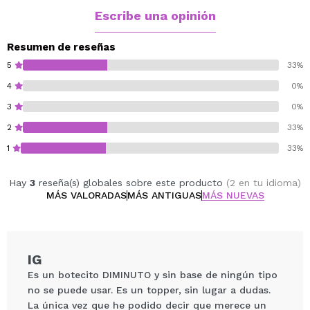
Este producto es de larga duración, altamente
Escribe una opinión
pigmentado, resistente al agua y no transfiere.
La gama Foils tiene una base de color en una textura
Resumen de reseñas
muy fluida con partículas de microglitter que hacen que
5
33%
tenga un acabado deslumbrante.
4
0%
Tip: Cuando se haya utilizado cerrar con la tapa para
3
0%
evitar que se seque el producto en la punta de la
boquilla y obstruya su salida para usos posteriores. La
2
33%
limpieza de la punta de la boquilla se puede lograr
1
33%
fácilmente utilizando un alfiler para quitar el exceso de
producto.
Hay
3
reseña(s) globales sobre este producto
(2 en tu idioma)
Cruelty free.
MÁS VALORADAS
MÁS ANTIGUAS
MÁS NUEVAS
Vegan.
IG
Es un botecito DIMINUTO y sin base de ningún tipo
no se puede usar. Es un topper, sin lugar a dudas.
La única vez que he podido decir que merece un