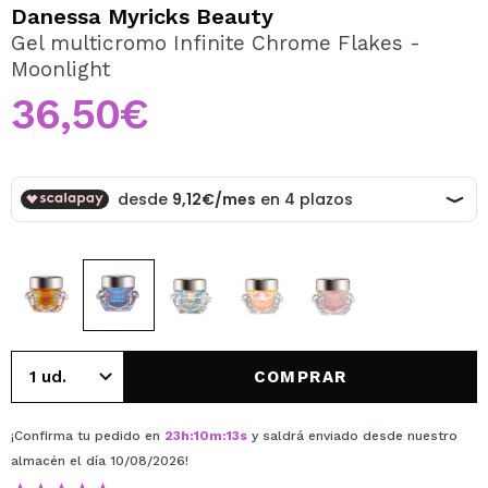
QUIERO REGISTRARME
Danessa Myricks Beauty
Gel multicromo Infinite Chrome Flakes -
Al crear una cuenta en Maquillalia.com podrás realizar
Moonlight
tus compras rápidamente, revisar el estado de tus
pedidos y consultar tus operaciones anteriores.
36,50€
CREAR CUENTA
COMPRAR
¡Confirma tu pedido en
23
h
:
10
m
:
13
s
y saldrá enviado desde nuestro
almacén
el día 10/08/2026
!