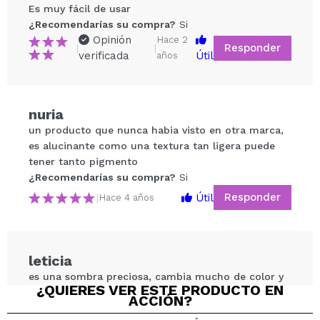
Es muy fácil de usar
¿Recomendarías su compra?
Si
Opinión
Hace 2
Responder
|
|
verificada
Útil
años
nuria
Compartir un vídeo o una foto
un producto que nunca habia visto en otra marca,
Tu vídeo podría ser el primero. Imagínatelo...
es alucinante como una textura tan ligera puede
tener tanto pigmento
¿Recomendarías su compra?
Si
¿Recomendarías su compra?
Si
No
Responder
Útil
|
Hace 4 años
5/5
ENVIAR
leticia
es una sombra preciosa, cambia mucho de color y
¿QUIERES VER ESTE PRODUCTO EN
la textura es como gel, merece la pena aunque sea
ACCIÓN?
un producto caro