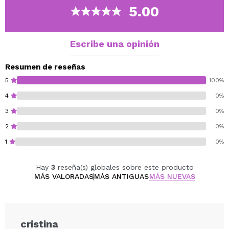
problemas.
5.00
Nota: No tirar el precinto gris y mantenerla junto a la
tapadera para su mejor conservación.
Escribe una opinión
Resumen de reseñas
5
100%
4
0%
3
0%
2
0%
1
0%
Hay
3
reseña(s) globales sobre este producto
MÁS VALORADAS
MÁS ANTIGUAS
MÁS NUEVAS
cristina