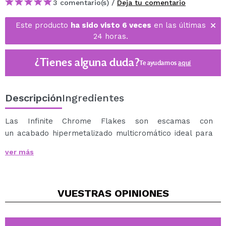
3 comentario(s) /
Deja tu comentario
Este producto
ha sido visto 6 veces
en las últimas
24 horas.
¿Tienes alguna duda?
Te ayudamos
aquí
Descripción
Ingredientes
Las Infinite Chrome Flakes son escamas con
un acabado hipermetalizado multicromático ideal para
iluminar y darle un tono alucinante a cualquier look.
ver más
Se pueden utilizar directamente sobre el párpado,
como topper, sobre otra sombra o sobre un Colorfix o
Twin Flame para potenciar su intensidad.
VUESTRAS
OPINIONES
Es un producto fácil de usar; puede aplicarse tanto con
un pincel planito como con el dedo, además no necesita
pegamento, por su fórmula se adhiere al párpado sin