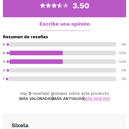
cuando se refleja directamente en la luz y ofrece un
3.50
uso a prueba de arrugas durante todo el día.
Cruelty free.
Vegan.
Escribe una opinión
Resumen de reseñas
5
0%
4
50%
3
50%
2
0%
1
0%
Hay
2
reseña(s) globales sobre este producto
MÁS VALORADAS
MÁS ANTIGUAS
MÁS NUEVAS
Sixela