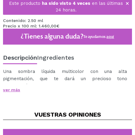
Este producto
ha sido visto 4 veces
en las últimas
24 horas.
Contenido: 2.50 ml
Precio x 100 ml: 1.460,00€
¿Tienes alguna duda?
Te ayudamos
aquí
Descripción
Ingredientes
Una sombra líquida multicolor con una alta
pigmentación, que te dará un precioso tono
multicromático resplandeciente.
ver más
Cuando se aplica, deja un aspecto cromado
multidimensional, holográfico.
Es un producto de larga duración y multiusos, lo que
VUESTRAS
OPINIONES
quiere decir que se puede utilizar tanto en ojos como en
labios y rostro.
Su opacidad permite una transición suave de cada color