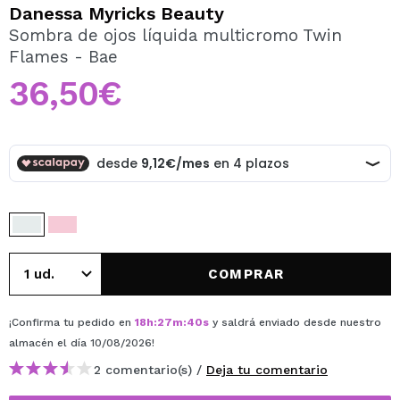
QUIERO REGISTRARME
Danessa Myricks Beauty
Sombra de ojos líquida multicromo Twin
Al crear una cuenta en Maquillalia.com podrás realizar
Flames - Bae
tus compras rápidamente, revisar el estado de tus
pedidos y consultar tus operaciones anteriores.
36,50€
CREAR CUENTA
COMPRAR
¡Confirma tu pedido en
18
h
:
27
m
:
40
s
y saldrá enviado desde nuestro
almacén
el día 10/08/2026
!
2 comentario(s) /
Deja tu comentario