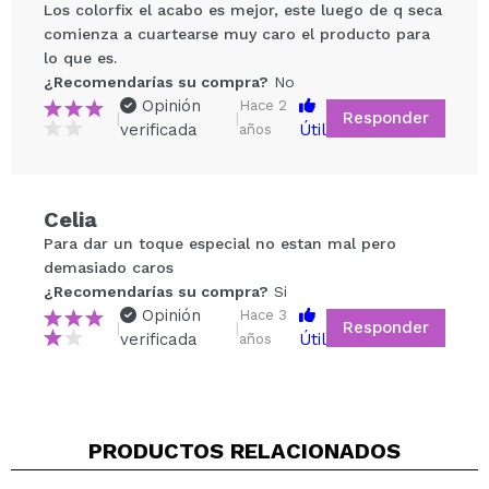
Los colorfix el acabo es mejor, este luego de q seca
comienza a cuartearse muy caro el producto para
lo que es.
¿Recomendarías su compra?
No
Opinión
Hace 2
Responder
|
|
verificada
Útil
años
Compartir un vídeo o una foto
Celia
Tu vídeo podría ser el primero. Imagínatelo...
Para dar un toque especial no estan mal pero
demasiado caros
¿Recomendarías su compra?
Si
No
¿Recomendarías su compra?
Si
5/5
Opinión
Hace 3
Responder
|
|
verificada
Útil
años
ENVIAR
PRODUCTOS RELACIONADOS