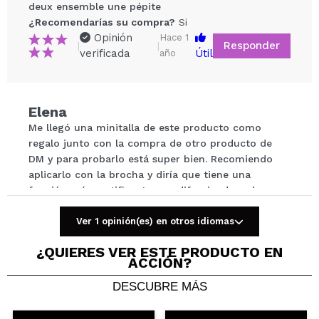
Para sellar la zona T: aplicando con brocha tupida en
deux ensemble une pépite
las zonas más grasas de nuestro rostro, así como la
¿Recomendarías su compra?
Si
Compartir un vídeo o una foto
zona T.
Opinión
Hace 1
Responder
|
|
Tu vídeo podría ser el primero. Imagínatelo...
verificada
Útil
año
Cruelty free.
Vegan.
¿Recomendarías su compra?
Si
No
Elena
5/5
Me llegó una minitalla de este producto como
regalo junto con la compra de otro producto de
ENVIAR
DM y para probarlo está super bien. Recomiendo
aplicarlo con la brocha y diría que tiene una
función más matificante que difuminadora de
poros. Lo recomiendo porque funciona para mis
bases más hidratantes y me dura el rostro más
Ver 1 opinión(es) en otros idiomas
horas sin brillos
¿QUIERES VER ESTE PRODUCTO EN
¿Recomendarías su compra?
Si
ACCIÓN?
Responder
Útil
|
Hace 1 año
DESCUBRE MÁS