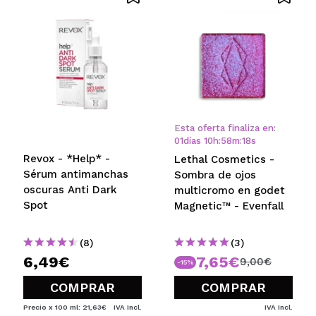
Esta oferta finaliza en:
01
días
10
h
:
58
m
:
18
s
Revox - *Help* -
Lethal Cosmetics -
Sérum antimanchas
Sombra de ojos
oscuras Anti Dark
multicromo en godet
Spot
Magnetic™ - Evenfall
(8)
(3)
6,49€
7,65€
9,00€
-15%
COMPRAR
COMPRAR
Precio x 100 ml: 21,63€
IVA Incl.
IVA Incl.