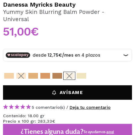
QUIERO REGISTRARME
Danessa Myricks Beauty
Yummy Skin Blurring Balm Powder -
Al crear una cuenta en Maquillalia.com podrás realizar
Universal
tus compras rápidamente, revisar el estado de tus
pedidos y consultar tus operaciones anteriores.
51,00€
CREAR CUENTA
AVÍSAME
5 comentario(s) /
Deja tu comentario
Contenido: 18.00 gr
Precio x 100 gr: 283,33€
¿Tienes alguna duda?
Te ayudamos
aquí