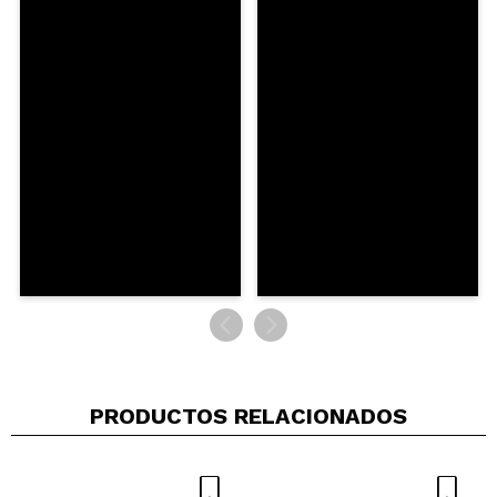
Araceli
Tengo el color universal y como primer es genial,
sino quieres brilla indexado
¿Recomendarías su compra?
Si
Responder
Útil
|
Hace 2 años
EVA
Al aplicarlo en el rostro tengo la sensación de estar
poniéndome aceite, no veo que esto difumine los
poros, me resulta incómodo y me da mucha manía
cuando me lo aplicó. No me ha gustado
¿Recomendarías su compra?
No
Opinión
Hace 2
Responder
|
|
verificada
Útil
años
PRODUCTOS RELACIONADOS