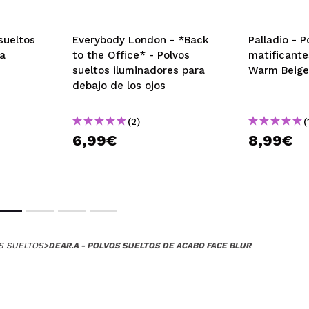
sueltos
Everybody London - *Back
Palladio - P
na
to the Office* - Polvos
matificante
sueltos iluminadores para
Warm Beige
debajo de los ojos
(2)
(
6,99€
8,99€
S SUELTOS
>
DEAR.A - POLVOS SUELTOS DE ACABO FACE BLUR