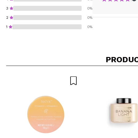
3
0%
2
0%
1
0%
PRODUC
¿Recomendarías su 
ENVI