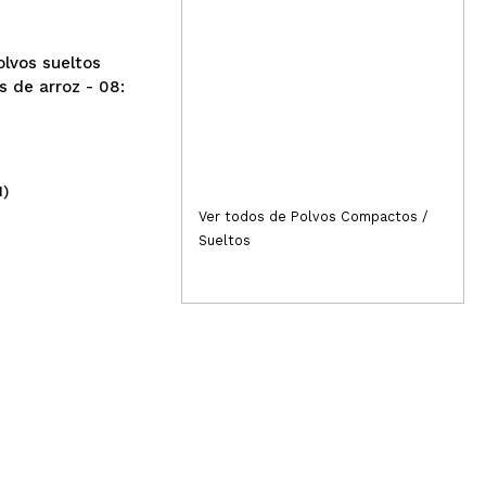
olvos sueltos
s de arroz - 08:
1)
(47)
3,49€
7,
Ver todos de Polvos Compactos /
Sueltos