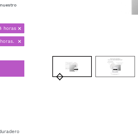
 nuestro
4 horas
horas.
duradero