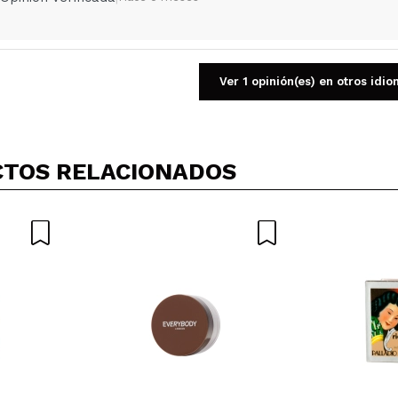
Ver 1 opinión(es) en otros idi
Compartir un vídeo o una foto
Tu vídeo podría ser el primero. Imagínatelo...
TOS RELACIONADOS
5/
compra?
Si
No
AR