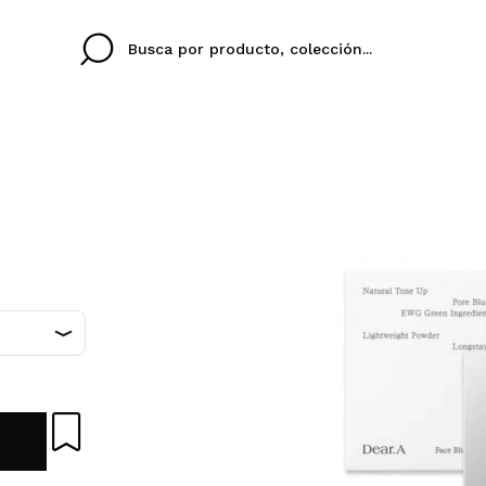
Cristina
Antonia
Ines
No tengo cuenta aqu
U IDIOMA
ez que
Buena experiencia
Muy bien
Spedizi
QUIER
ESPAÑOL
ENGLISH
eriencia
imballa
ajería.
elegan
colori sc
Al crear una cuenta en
rápidamente, revisar e
anteriores.