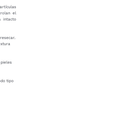
rtículas
rolan el
 intacto
 resecar.
extura
 pieles
s
odo tipo