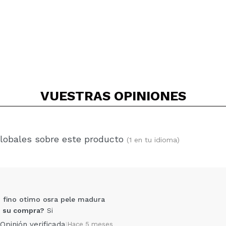
VUESTRAS
OPINIONES
globales sobre este producto
(1 en tu idioma)
o fino otimo osra pele madura
 su compra?
Si
Opinión verificada
|
Hace 5 meses