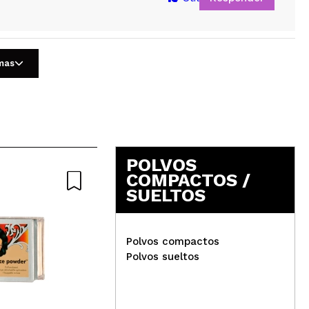
omas
5
POLVOS
COMPACTOS /
SUELTOS
Polvos compactos
W7 - Polvos sueltos Matte
Polvos sueltos
Dreamer
Rev
par