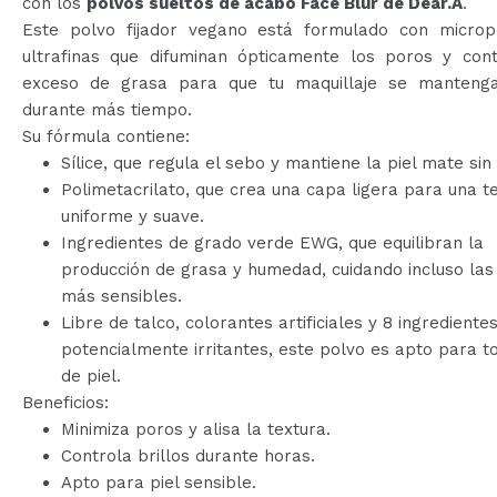
con los
polvos sueltos de acabo Face Blur de Dear.A
.
Este polvo fijador vegano está formulado con micropa
ultrafinas que difuminan ópticamente los poros y cont
exceso de grasa para que tu maquillaje se mantenga
durante más tiempo.
Su fórmula contiene:
Sílice, que regula el sebo y mantiene la piel mate sin
Polimetacrilato, que crea una capa ligera para una t
uniforme y suave.
Ingredientes de grado verde EWG, que equilibran la
producción de grasa y humedad, cuidando incluso las
más sensibles.
Libre de talco, colorantes artificiales y 8 ingrediente
potencialmente irritantes, este polvo es apto para t
de piel.
Beneficios:
Minimiza poros y alisa la textura.
Controla brillos durante horas.
Apto para piel sensible.