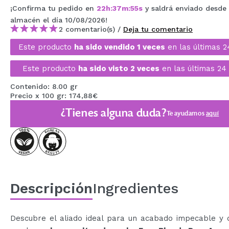
¡Confirma tu pedido en
22
h
:
37
m
:
54
s
y saldrá enviado desde
MAQUIFARMA
almacén
el día 10/08/2026
!
KOREA ZONE
2 comentario(s) /
Deja tu comentario
Este producto
ha sido vendido 1 veces
en las últimas 2
TRAVEL SIZE
Este producto
ha sido visto 2 veces
en las últimas 24 
NATURE
Contenido: 8.00 gr
Precio x 100 gr: 174,88€
OFERTAS
¿Tienes alguna duda?
Te ayudamos
aquí
OUTLET
¡HAN VUELTO!
PRÓXIMAMENTE
BLOG
Descripción
Ingredientes
Descubre el aliado ideal para un acabado impecable y 