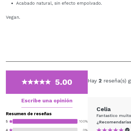
Acabado natural, sin efecto empolvado.
Vegan.
5.00
Hay
2
reseña(s) 
Escribe una opinión
Celia
Resumen de reseñas
Fantastico muit
5
100%
¿Recomendarías
|
4
0%