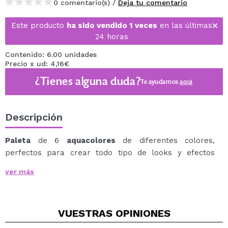
0 comentario(s) /
Deja tu comentario
Este producto
ha sido vendido 1 veces
en las últimas
24 horas
Contenido: 6.00 unidades
Precio x ud: 4,16€
¿Tienes alguna duda?
Te ayudamos
aquí
Descripción
Paleta
de 6
aquacolores
de diferentes colores,
perfectos para crear todo tipo de looks y efectos
sobre la piel.
ver más
Su fórmula se activa con el agua y podrás aplicarla con
pincel o esponja sobre la piel.
Solo se requiere una pequeña cantidad de agua para
VUESTRAS
OPINIONES
activar la pintura.
Esta paleta de
Diamond FX
es un básico para crear