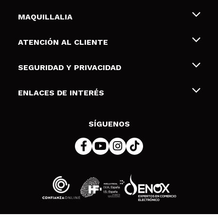
MAQUILLALIA
Sobre nosotros
ATENCIÓN AL CLIENTE
Empleo
Envíos y devoluciones
SEGURIDAD Y PRIVACIDAD
Tarjetas de Regalo
Desistimiento / Devoluciones
Terminos y condiciones de uso
ENLACES DE INTERÉS
Formas de pago
Pólitica de Privacidad
Contacto
Descuento Estudiantes
Política de cookies
SÍGUENOS
Resolución de litigios en línea (ODR)
© 2026 DSM Beauty, S.L.