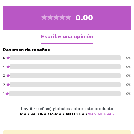
todo tipo de maquillajes artísticos.
Además incluye dos pinceles para que puedas aplicar
0.00
los
aquacolores
.
Cruelty free.
Vegan.
Escribe una opinión
Resumen de reseñas
5
0%
4
0%
3
0%
2
0%
1
0%
Hay
0
reseña(s) globales sobre este producto
MÁS VALORADAS
MÁS ANTIGUAS
MÁS NUEVAS