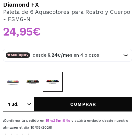
QUIERO REGISTRARME
Diamond FX
Paleta de 6 Aquacolores para Rostro y Cuerpo
Al crear una cuenta en Maquillalia.com podrás realizar
- FSM6-N
tus compras rápidamente, revisar el estado de tus
pedidos y consultar tus operaciones anteriores.
24,95€
CREAR CUENTA
COMPRAR
¡Confirma tu pedido en
15
h
:
25
m
:
04
s
y saldrá enviado desde nuestro
almacén
el día 10/08/2026
!