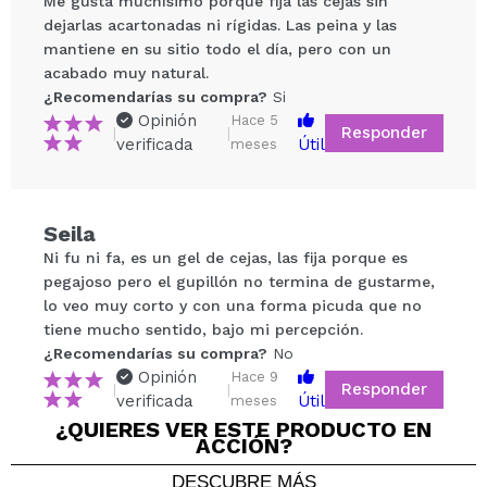
Me gusta muchísimo porque fija las cejas sin
eficazmente en la piel, promoviendo la síntesis de
dejarlas acartonadas ni rígidas. Las peina y las
colágeno y elastina, y protegiendo contra los
mantiene en su sitio todo el día, pero con un
radicales libres causados por los rayos UV.
acabado muy natural.
Agua de Té Verde: Rico en flavonoides y vitaminas
¿Recomendarías su compra?
Si
(A, C, E, K y B), este ingrediente potencia la
Opinión
Hace 5
Responder
|
|
elasticidad de la piel y aumenta el contenido de
verificada
Útil
meses
colágeno, proporcionando un efecto
Compartir un vídeo o una foto
rejuvenecedor.
Tu vídeo podría ser el primero. Imagínatelo...
Este producto es el aliado perfecto para unas cejas
Seila
cuidadas y definidas, con un aspecto natural y sin
Ni fu ni fa, es un gel de cejas, las fija porque es
complicaciones.
¿Recomendarías su compra?
Si
No
pegajoso pero el gupillón no termina de gustarme,
5/5
lo veo muy corto y con una forma picuda que no
Vegan.
tiene mucho sentido, bajo mi percepción.
Cruelty free.
¿Recomendarías su compra?
ENVIAR
No
Opinión
Hace 9
Responder
|
|
verificada
Útil
meses
¿QUIERES VER ESTE PRODUCTO EN
ACCIÓN?
DESCUBRE MÁS