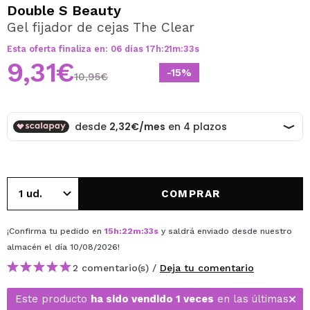
QUIERO REGISTRARME
Double S Beauty
Gel fijador de cejas The Clear
Al crear una cuenta en Maquillalia.com podrás realizar
tus compras rápidamente, revisar el estado de tus
Esta oferta finaliza en:
06
días
17
h
:
21
m
:
33
s
pedidos y consultar tus operaciones anteriores.
9,31€
-15%
10,95€
CREAR CUENTA
COMPRAR
¡Confirma tu pedido en
15
h
:
22
m
:
33
s
y saldrá enviado desde nuestro
almacén
el día 10/08/2026
!
2 comentario(s) /
Deja tu comentario
Este producto
ha sido vendido 1 veces
en las últimas