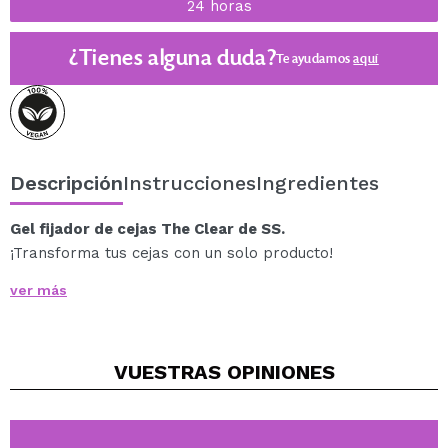
24 horas
¿Tienes alguna duda?
Te ayudamos
aquí
Descripción
Instrucciones
Ingredientes
Gel fijador de cejas The Clear de SS.
¡Transforma tus cejas con un solo producto!
Las cejas bien cuidadas pueden cambiar por completo
ver más
la expresión de tus ojos, y este producto es perfecto
para lograrlo.
Ideal para quienes buscan un look fresco y natural,
VUESTRAS
OPINIONES
este gel de cejas ofrece una fijación suave, flexible y
ultra cómoda, mientras cuida intensamente tus cejas.
Peina, moldea y protege tus cejas durante todo el día
con una textura en gel ligera, sin residuos, y disfruta de