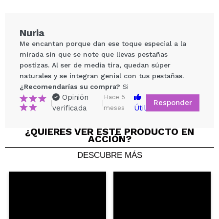
Cruelty free.
Nuria
Me encantan porque dan ese toque especial a la
mirada sin que se note que llevas pestañas
postizas. Al ser de media tira, quedan súper
naturales y se integran genial con tus pestañas.
¿Recomendarías su compra?
Si
Opinión
Hace 5
Responder
|
|
verificada
Útil
meses
Compartir un vídeo o una foto
¿QUIERES VER ESTE PRODUCTO EN
Tu vídeo podría ser el primero. Imagínatelo...
ACCIÓN?
DESCUBRE MÁS
¿Recomendarías su compra?
Si
No
5/5
ENVIAR