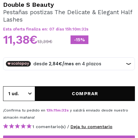
QUIERO REGISTRARME
Double S Beauty
Pestañas postizas The Delicate & Elegant Half
Al crear una cuenta en Maquillalia.com podrás realizar
Lashes
tus compras rápidamente, revisar el estado de tus
pedidos y consultar tus operaciones anteriores.
Esta oferta finaliza en:
07
días
15
h
:
10
m
:
32
s
11,38€
-15%
13,39€
CREAR CUENTA
COMPRAR
¡Confirma tu pedido en
13
h
:
11
m
:
32
s
y saldrá enviado desde nuestro
almacén
mañana
!
1 comentario(s) /
Deja tu comentario