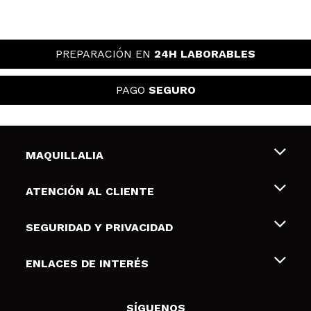
PREPARACIÓN EN
24H LABORABLES
PAGO
SEGURO
MAQUILLALIA
Sobre nosotros
ATENCIÓN AL CLIENTE
Empleo
Envíos y devoluciones
SEGURIDAD Y PRIVACIDAD
Tarjetas de Regalo
Desistimiento / Devoluciones
Terminos y condiciones de uso
ENLACES DE INTERÉS
Formas de pago
Pólitica de Privacidad
Contacto
Descuento Estudiantes
Política de cookies
SÍGUENOS