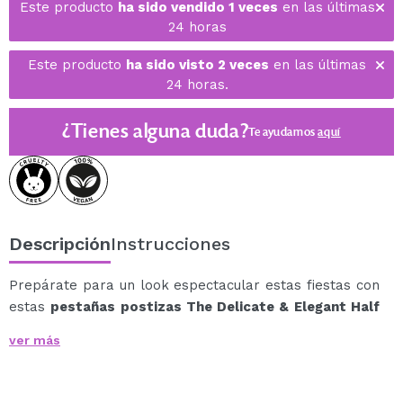
Este producto
ha sido vendido 1 veces
en las últimas
24 horas
Este producto
ha sido visto 2 veces
en las últimas
24 horas.
¿Tienes alguna duda?
Te ayudamos
aquí
Descripción
Instrucciones
Prepárate para un look espectacular estas fiestas con
estas
pestañas postizas The Delicate & Elegant Half
Lashes de Double S Beauty
.
ver más
Estas pestañas postizas son ideales para crear una
mirada intensa, pedrería para un toque glamuroso y
polvo de purpurina para añadir un brillo deslumbrante.