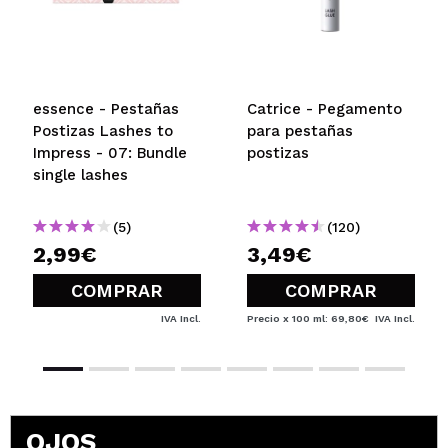
essence - Pestañas
Catrice - Pegamento
Postizas Lashes to
para pestañas
Impress - 07: Bundle
postizas
single lashes
(5)
(120)
2,99€
3,49€
COMPRAR
COMPRAR
IVA Incl.
Precio x 100 ml: 69,80€
IVA Incl.
OJOS