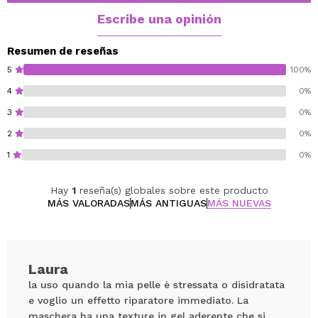
Mejora la firmeza y la barrera cutáneas
Escribe una opinión
Proporciona una hidratación multicapa, asegurando una
retención duradera de la humedad.
Resumen de reseñas
Además, mejora la firmeza de la piel y favorece su
5
100%
regeneración.
4
0%
3
0%
2
0%
1
0%
Hay
1
reseña(s) globales sobre este producto
MÁS VALORADAS
MÁS ANTIGUAS
MÁS NUEVAS
Laura
la uso quando la mia pelle è stressata o disidratata
e voglio un effetto riparatore immediato. La
maschera ha una texture in gel aderente che si