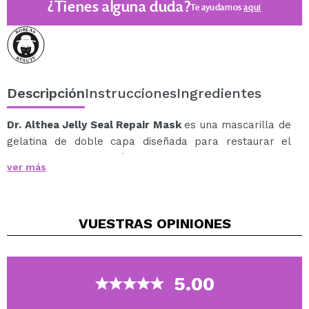
¿Tienes alguna duda?
Te ayudamos
aquí
Descripción
Instrucciones
Ingredientes
Dr. Althea Jelly Seal Repair Mask
es una mascarilla de
gelatina de doble capa diseñada para restaurar el
equilibrio de hidratación y grasa de la piel, al tiempo
ver más
que la nutre en profundidad y refuerza la barrera
cutánea.
Su textura gelatinosa, firme pero delicada, garantiza la
VUESTRAS
OPINIONES
máxima absorción de los ingredientes activos sin irritar
la piel, por lo que es ideal para pieles sensibles y
mixtas.
Beneficios:
5.00
Hidratación intensa
Textura gelatinosa firme para pieles delicadas