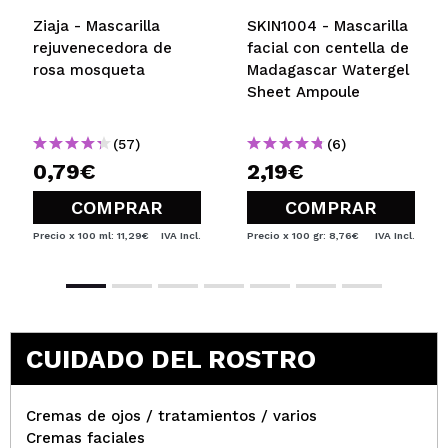
Ziaja - Mascarilla
SKIN1004 - Mascarilla
rejuvenecedora de
facial con centella de
rosa mosqueta
Madagascar Watergel
Sheet Ampoule
(57)
(6)
0,79€
2,19€
COMPRAR
COMPRAR
Precio x 100 ml: 11,29€
IVA Incl.
Precio x 100 gr: 8,76€
IVA Incl.
CUIDADO DEL ROSTRO
Cremas de ojos / tratamientos / varios
Cremas faciales