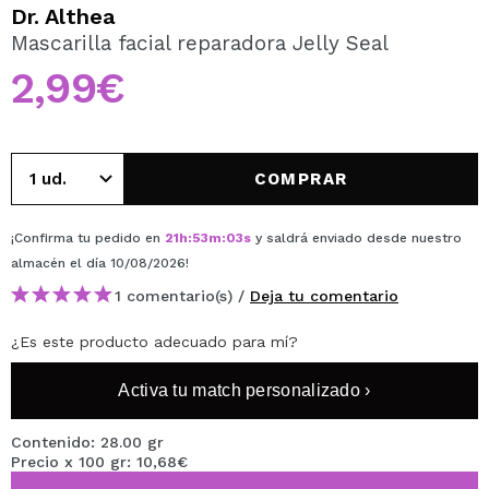
QUIERO REGISTRARME
Dr. Althea
Mascarilla facial reparadora Jelly Seal
Al crear una cuenta en Maquillalia.com podrás realizar
tus compras rápidamente, revisar el estado de tus
2,99€
pedidos y consultar tus operaciones anteriores.
CREAR CUENTA
COMPRAR
¡Confirma tu pedido en
21
h
:
53
m
:
03
s
y saldrá enviado desde nuestro
almacén
el día 10/08/2026
!
1 comentario(s) /
Deja tu comentario
¿Es este producto adecuado para mí?
Activa tu match personalizado ›
Contenido: 28.00 gr
Precio x 100 gr: 10,68€