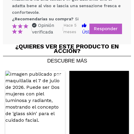
adatta bene al viso e lascia una sensazione fresca e
confortevole.
¿Recomendarías su compra?
Si
Opinión
Hace 5
Responder
|
|
verificada
Útil
meses
Compartir un vídeo o una foto
Tu vídeo podría ser el primero. Imagínatelo...
¿QUIERES VER ESTE PRODUCTO EN
ACCIÓN?
DESCUBRE MÁS
¿Recomendarías su compra?
Si
No
5/5
ENVIAR