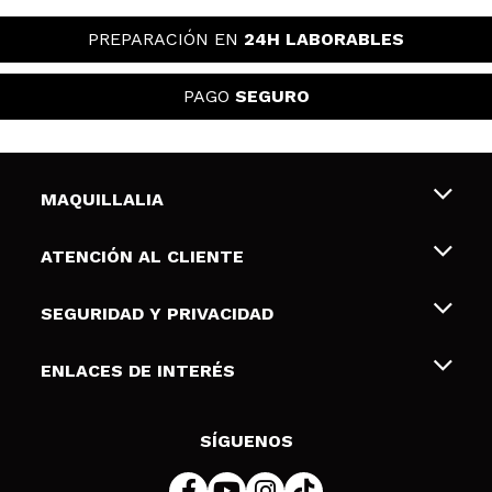
PREPARACIÓN EN
24H LABORABLES
PAGO
SEGURO
MAQUILLALIA
Sobre nosotros
ATENCIÓN AL CLIENTE
Empleo
Envíos y devoluciones
SEGURIDAD Y PRIVACIDAD
Tarjetas de Regalo
Desistimiento / Devoluciones
Terminos y condiciones de uso
ENLACES DE INTERÉS
Formas de pago
Pólitica de Privacidad
Contacto
Descuento Estudiantes
Política de cookies
SÍGUENOS
Resolución de litigios en línea (ODR)