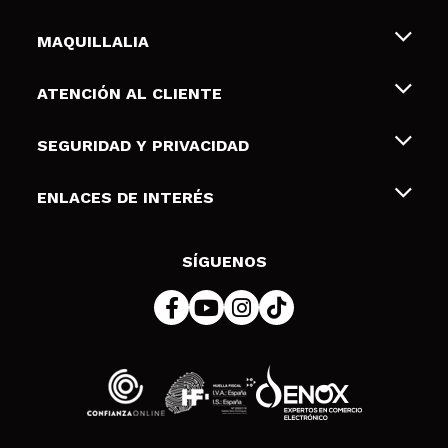
MAQUILLALIA
Sobre nosotros
ATENCIÓN AL CLIENTE
Empleo
Envíos y devoluciones
SEGURIDAD Y PRIVACIDAD
Tarjetas de Regalo
Desistimiento / Devoluciones
Terminos y condiciones de uso
ENLACES DE INTERÉS
Formas de pago
Pólitica de Privacidad
Contacto
Descuento Estudiantes
Política de cookies
SÍGUENOS
Resolución de litigios en línea (ODR)