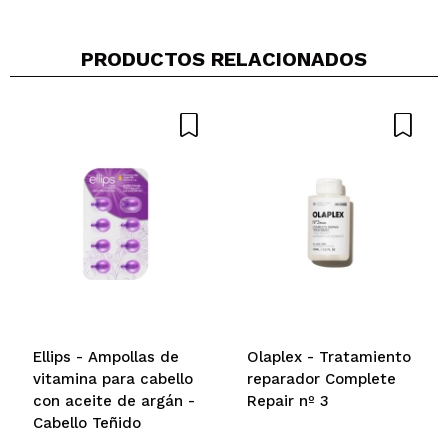
PRODUCTOS RELACIONADOS
Compartir un vídeo o una foto
Tu vídeo podría ser el primero. Imagínatelo...
¿Recomendarías su compra?
Si
No
5/5
ENVIAR
Ellips - Ampollas de
Olaplex - Tratamiento
vitamina para cabello
reparador Complete
con aceite de argán -
Repair nº 3
Cabello Teñido