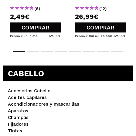
(6)
(12)
2,49€
26,99€
COMPRAR
COMPRAR
Precio x ud: 0,31€
IVA Incl.
Precio x 100 ml: 26,99€
IVA Incl.
CABELLO
Accesorios Cabello
Aceites capilares
Acondicionadores y mascarillas
Aparatos
Champús
Fijadores
Tintes