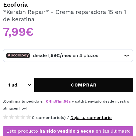
QUIERO REGISTRARME
Ecoforia
*Keratin Repair* - Crema reparadora 15 en 1
Al crear una cuenta en Maquillalia.com podrás realizar
de keratina
tus compras rápidamente, revisar el estado de tus
pedidos y consultar tus operaciones anteriores.
7,99€
CREAR CUENTA
COMPRAR
¡Confirma tu pedido en
04
h
:
51
m
:
56
s
y saldrá enviado desde nuestro
almacén
hoy
!
0 comentario(s) /
Deja tu comentario
Este producto
ha sido vendido 2 veces
en las últimas