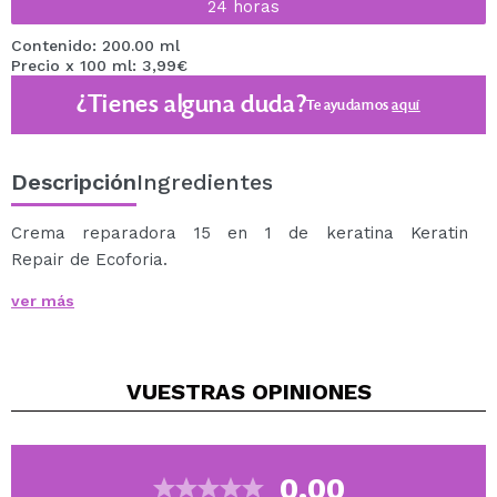
24 horas
Contenido: 200.00 ml
Precio x 100 ml: 3,99€
¿Tienes alguna duda?
Te ayudamos
aquí
Descripción
Ingredientes
Crema reparadora 15 en 1 de keratina Keratin
Repair de Ecoforia.
15 beneficios en 1 producto :
ver más
1. Nutrición
2. Hidratación
3. Elasticidad
VUESTRAS
OPINIONES
4. Suavidad
5. Cabello más brillante
6. Acondicionamiento ligero
7. Antiestático
0.00