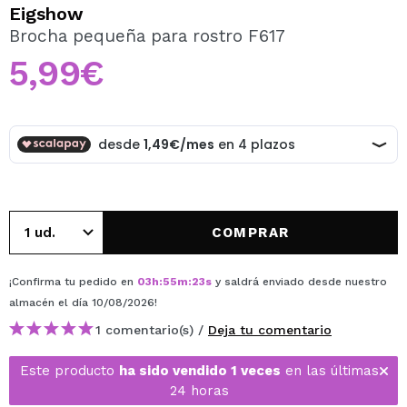
QUIERO REGISTRARME
Eigshow
Brocha pequeña para rostro F617
Al crear una cuenta en Maquillalia.com podrás realizar
tus compras rápidamente, revisar el estado de tus
5,99€
pedidos y consultar tus operaciones anteriores.
CREAR CUENTA
COMPRAR
¡Confirma tu pedido en
03
h
:
55
m
:
23
s
y saldrá enviado desde nuestro
almacén
el día 10/08/2026
!
1 comentario(s) /
Deja tu comentario
Este producto
ha sido vendido 1 veces
en las últimas
24 horas