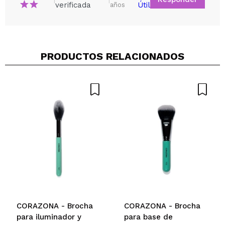
verificada
Útil
años
Compartir un vídeo o una foto
PRODUCTOS RELACIONADOS
Tu vídeo podría ser el primero. Imagínatelo...
¿Recomendarías su compra?
Si
No
5/5
ENVIAR
CORAZONA - Brocha
CORAZONA - Brocha
para iluminador y
para base de