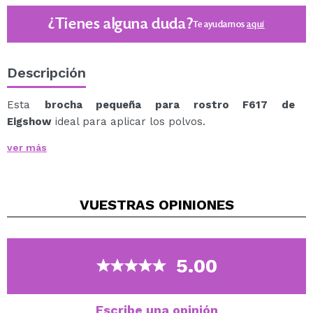
¿Tienes alguna duda?
Te ayudamos
aquí
Descripción
Esta
brocha pequeña para rostro F617 de
Eigshow
ideal para aplicar los polvos.
Con cerdas de forma redondeada, para conseguir una
ver más
aplicación controlada y uniforme de los productos en
polvo.
Gracias a su estructura, conseguirás un acabado
VUESTRAS
OPINIONES
impecable.
5.00
Escribe una opinión