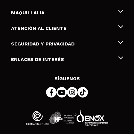
MAQUILLALIA
Sobre nosotros
ATENCIÓN AL CLIENTE
Empleo
Envíos y devoluciones
SEGURIDAD Y PRIVACIDAD
Tarjetas de Regalo
Desistimiento / Devoluciones
Terminos y condiciones de uso
ENLACES DE INTERÉS
Formas de pago
Pólitica de Privacidad
Contacto
Descuento Estudiantes
Política de cookies
SÍGUENOS
Resolución de litigios en línea (ODR)