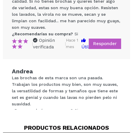
calidad. Si no tienes brochas y quieres tener algo
de variedad, estas son muy buena opción. Resisten
los lavados, la virola no se mueve, secan y se
limpian con facilidad... me han parecido muy guays,
son muy suaves.
¿Recomendarías su compra?
Si
Opinión
Hace 1
Compartir un vídeo o una foto
Responder
|
|
verificada
Útil
mes
Tu vídeo podría ser el primero. Imagínatelo...
¿Recomendarías su compra?
Si
No
Andrea
5/5
Las brochas de esta marca son una pasada.
Trabajan los productos muy bien, son muy suaves,
la versatilidad de formas y tamaños que tiene este
ENVIAR
set es genial y cuando las lavas no pierden pelo ni
suavidad.
¿Recomendarías su compra?
Si
Opinión
Hace 2
Responder
|
|
verificada
Útil
años
PRODUCTOS RELACIONADOS