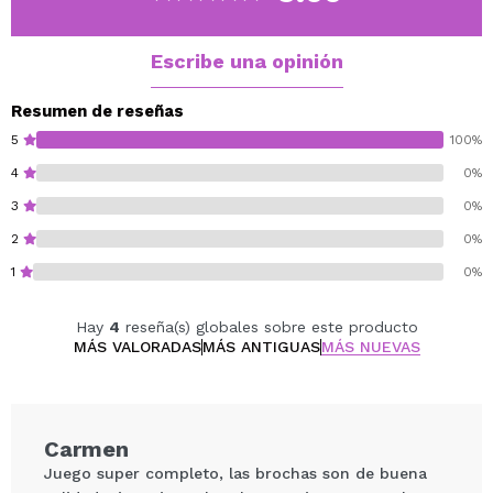
1 x Angled Contour.
1 x Kabuki Foundation.
1 x Highlight.
Escribe una opinión
1 x Large Eye Blending.
1 x Tapered Eye Blending.
Resumen de reseñas
1 x Middle Eye Blending.
5
100%
3 x Eyeshadow.
4
0%
1 x Nose Shadow.
3
0%
1 x Tapered Small Eye Blending.
1 x Angled Eye Brow.
2
0%
1 x Lip.
1
0%
1 x Angled Eyeliner.
1 x Concealer.
Hay
4
reseña(s) globales sobre este producto
1 x Mascara.
MÁS VALORADAS
MÁS ANTIGUAS
MÁS NUEVAS
Carmen
Juego super completo, las brochas son de buena