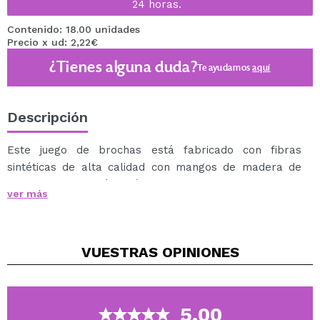
24 horas.
Contenido: 18.00 unidades
Precio x ud: 2,22€
¿Tienes alguna duda?
Te ayudamos
aquí
Descripción
Este juego de brochas está fabricado con fibras
sintéticas de alta calidad con mangos de madera de
precioso color café metálico.
ver más
Ideal tanto para principiantes como para un uso diario
intenso.
Con brochas para base, corrector, polvos y sombras
VUESTRAS
OPINIONES
de ojos.
Contiene las siguientes brochas y pinceles:
1 x Large Powder.
1 x Blush.
5.00