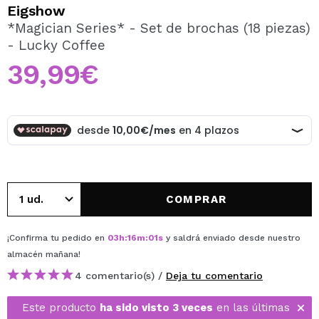
QUIERO REGISTRARME
Eigshow
*Magician Series* - Set de brochas (18 piezas)
Al crear una cuenta en Maquillalia.com podrás realizar
- Lucky Coffee
tus compras rápidamente, revisar el estado de tus
pedidos y consultar tus operaciones anteriores.
39,99€
CREAR CUENTA
COMPRAR
¡Confirma tu pedido en
03
h
:
16
m
:
01
s
y saldrá enviado desde nuestro
almacén
mañana
!
4 comentario(s) /
Deja tu comentario
Este producto
ha sido visto 3 veces
en las últimas