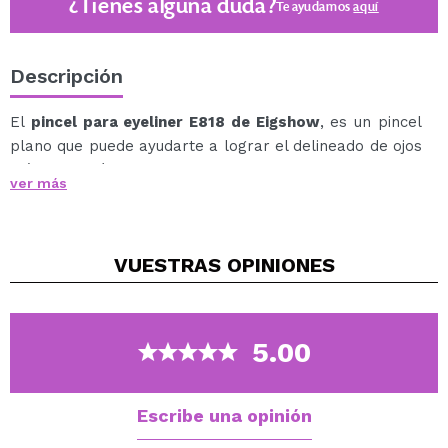
¿Tienes alguna duda?
Te ayudamos
aquí
Descripción
El
pincel para eyeliner E818 de Eigshow
, es un pincel
plano que puede ayudarte a lograr el delineado de ojos
más fino y nítido.
ver más
Usando cerdas veganas de nanofibras, el E818 se
puede usar con productos en gel, crema o delineador
de ojos líquido, e incluso puedes definir tu look de ojos
VUESTRAS
OPINIONES
aplicando una sombra de ojos oscura en la línea de las
pestañas superiores e inferiores.
El mango tiene un peso ligero y permite un agarre
seguro.
5.00
La virola de cobre sujeta las cerdas de forma más
segura que con el aluminio.
Escribe una opinión
Cruelty-Free.