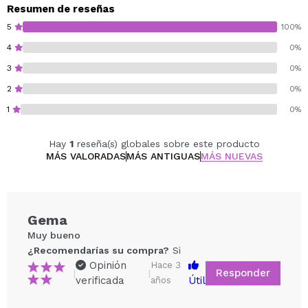
Vegan.
Resumen de reseñas
5
100%
4
0%
3
0%
2
0%
1
0%
Hay
1
reseña(s) globales sobre este producto
MÁS VALORADAS
MÁS ANTIGUAS
MÁS NUEVAS
Gema
Muy bueno
¿Recomendarías su compra?
Si
Opinión
Hace 3
Responder
|
|
verificada
Útil
años