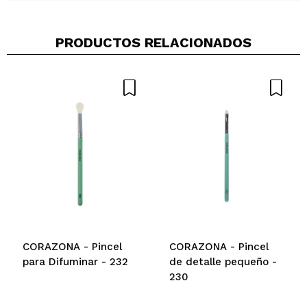
Compartir un vídeo o una foto
PRODUCTOS RELACIONADOS
Tu vídeo podría ser el primero. Imagínatelo...
¿Recomendarías su compra?
Si
No
5/5
ENVIAR
CORAZONA - Pincel
CORAZONA - Pincel
para Difuminar - 232
de detalle pequeño -
230