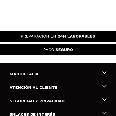
PREPARACIÓN EN
24H LABORABLES
PAGO
SEGURO
MAQUILLALIA
Sobre nosotros
ATENCIÓN AL CLIENTE
Empleo
Envíos y devoluciones
SEGURIDAD Y PRIVACIDAD
Tarjetas de Regalo
Desistimiento / Devoluciones
Terminos y condiciones de uso
ENLACES DE INTERÉS
Formas de pago