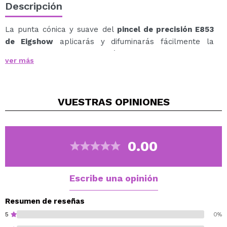
Descripción
La punta cónica y suave del
pincel de precisión E853
de Eigshow
aplicarás y difuminarás fácilmente la
sombra en el pliegue del párpado y a lo largo de la
ver más
línea de las pestañas.
Además con este pincel tipo boli puedes enfatizar las
esquinas internas, agregar profundidad de color al
VUESTRAS
OPINIONES
pliegue del párpado y marcar tus looks de ojos sin
esfuerzo.
El pelo de cabra suavemente ondulado permite
difuminar las sombras en polvo perfectamente, para
0.00
un acabado profesional.
Las cerdas son de SAIKOHO, cerdas de cabra de
primera calidad.
Escribe una opinión
El mango es de madera de alta resistencia.
Resumen de reseñas
5
0%