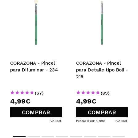
Tu vídeo podría ser el primero. Imagínatelo...
¿Recomendarías su compra?
Si
No
5/5
ENVIAR
CORAZONA - Pincel
CORAZONA - Pincel
para Difuminar - 234
para Detalle tipo Boli -
215
(67)
(89)
4,99€
4,99€
COMPRAR
COMPRAR
IVA Incl.
Precio x ud: 4,99€
IVA Incl.