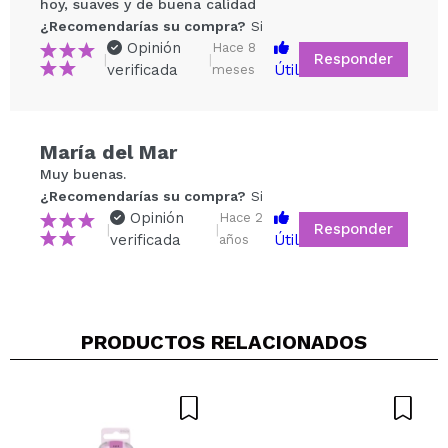
hoy, suaves y de buena calidad
¿Recomendarías su compra?
Si
Opinión
Hace 8
Responder
|
|
verificada
Útil
meses
Compartir un vídeo o una foto
María del Mar
Tu vídeo podría ser el primero. Imagínatelo...
Muy buenas.
¿Recomendarías su compra?
Si
Opinión
Hace 2
Responder
|
|
¿Recomendarías su compra?
Si
No
verificada
Útil
años
5/5
ENVIAR
PRODUCTOS RELACIONADOS