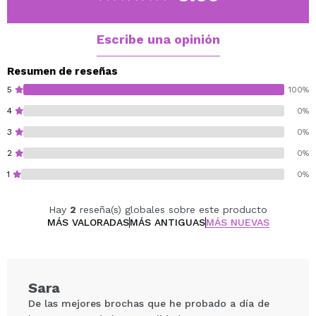
¡Ilumina, da forma y esculpe tu rostro!
Una amplia gama de pinceles de ojos con las que
podrás delinear, aplicar y difuminar todo tipo de
Escribe una opinión
sombras.
Y un pincel para cejas con el que definir, dar forma a
Resumen de reseñas
tus cejas y enmarcar tu mirada.
5
100%
4
0%
3
0%
2
0%
1
0%
Hay
2
reseña(s) globales sobre este producto
MÁS VALORADAS
MÁS ANTIGUAS
MÁS NUEVAS
Sara
De las mejores brochas que he probado a día de