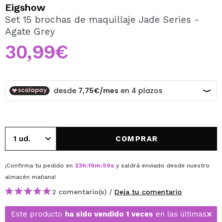
QUIERO REGISTRARME
Eigshow
Set 15 brochas de maquillaje Jade Series -
Al crear una cuenta en Maquillalia.com podrás realizar
Agate Grey
tus compras rápidamente, revisar el estado de tus
pedidos y consultar tus operaciones anteriores.
30,99€
CREAR CUENTA
COMPRAR
¡Confirma tu pedido en
23
h
:
16
m
:
59
s
y saldrá enviado desde nuestro
almacén
mañana
!
2 comentario(s) /
Deja tu comentario
Este producto
ha sido vendido 1 veces
en las últimas