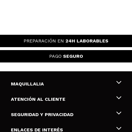
PREPARACIÓN EN
24H LABORABLES
PAGO
SEGURO
MAQUILLALIA
Sobre nosotros
ATENCIÓN AL CLIENTE
Empleo
Envíos y devoluciones
SEGURIDAD Y PRIVACIDAD
Tarjetas de Regalo
Desistimiento / Devoluciones
Terminos y condiciones de uso
ENLACES DE INTERÉS
Formas de pago