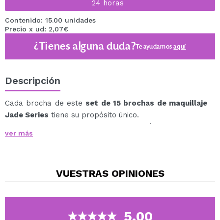
24 horas
Contenido: 15.00 unidades
Precio x ud: 2,07€
¿Tienes alguna duda?
Te ayudamos
aquí
Descripción
Cada brocha de este
set de 15 brochas de maquillaje
Jade Series
tiene su propósito único.
Un set con un elegante diseño azul grisáceo, con el que
ver más
tendrás todo lo que necesitas para una aplciación
perfecta del maquillaje.
En él encontrarás 15 brochas de lo más variadas:
VUESTRAS
OPINIONES
Un pincel profesional para labios, con el que definir el
contorno y aplicar tus labiales favoritos.
Brochas se rostro con las que podrás aplicar la base
de maquillaje, contorno, polvos, colorete e iluminador.
5.00