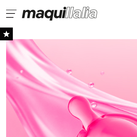
NOVEDADES
PROMOS
es
Lúcia Fátima
Raquel
MARCAS
Ya soy #maquilover, tengo cuenta
SELECCIONA T
izione veloce e ottimo
Bueno - Respuesta -
Ya es la segunda v
BIENVENIDX!
SKIN TEST GRATIS
llaggio. La palette è
Muchas gracias por tu
tengo una mala exp
gante come pensavo,
valoración y confianza!
por parte de la mens
i scriventi e r...
En este caso el p...
MAQUILLAJE
CABELLO
¿Olvidaste la contraseña?
CUIDADO PERSONAL