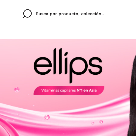
Cristina
Antonia
Ines
No tengo cuenta aqu
U IDIOMA
ez que
Buena experiencia
Muy bien
Spedizi
QUIER
ESPAÑOL
ENGLISH
eriencia
imballa
ajería.
elegan
colori sc
Al crear una cuenta en
rápidamente, revisar e
anteriores.