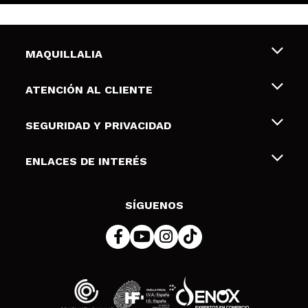
MAQUILLALIA
Sobre nosotros
ATENCIÓN AL CLIENTE
Empleo
Envíos y devoluciones
SEGURIDAD Y PRIVACIDAD
Tarjetas de Regalo
Desistimiento / Devoluciones
Terminos y condiciones de uso
ENLACES DE INTERÉS
Formas de pago
Pólitica de Privacidad
Contacto
Descuento Estudiantes
Política de cookies
SÍGUENOS
Resolución de litigios en línea (ODR)