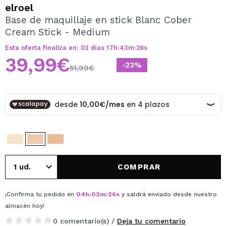
QUIERO REGISTRARME
elroel
Base de maquillaje en stick Blanc Cober
Al crear una cuenta en Maquillalia.com podrás realizar
Cream Stick - Medium
tus compras rápidamente, revisar el estado de tus
pedidos y consultar tus operaciones anteriores.
Esta oferta finaliza en:
03
días
17
h
:
43
m
:
26
s
39,99€
-23%
51,99€
CREAR CUENTA
COMPRAR
¡Confirma tu pedido en
04
h
:
02
m
:
26
s
y saldrá enviado desde nuestro
almacén
hoy
!
0 comentario(s) /
Deja tu comentario