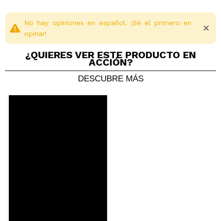
No hay opiniones en español. ¡Sé el primero en
opinar!
¿QUIERES VER ESTE PRODUCTO EN
ACCIÓN?
DESCUBRE MÁS
Compartir un vídeo o una foto
Tu vídeo podría ser el primero. Imagínatelo...
¿Recomendarías su compra?
Si
No
5/5
ENVIAR