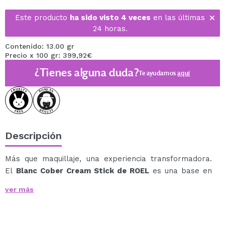
Este producto
ha sido visto 4 veces
en las últimas
24 horas.
Contenido: 13.00 gr
Precio x 100 gr: 399,92€
¿Tienes alguna duda?
Te ayudamos
aquí
Descripción
Más que maquillaje, una experiencia transformadora.
El
Blanc Cober Cream Stick de ROEL
es una base en
barra inteligente que se funde en la piel como una
ver más
crema reafirmante y se transforma en una cobertura
natural que se adapta perfectamente a tu tono de piel.
¡Todo en un solo gesto!