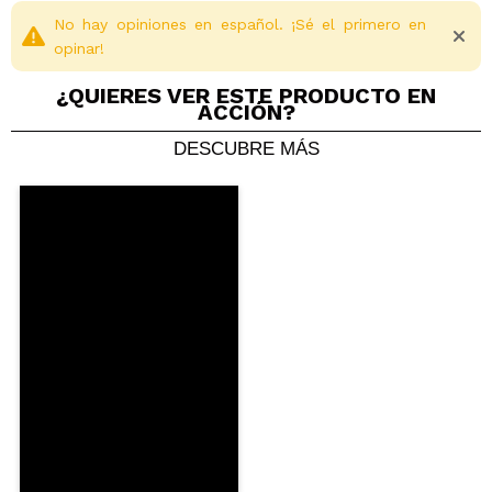
No hay opiniones en español. ¡Sé el primero en
opinar!
¿QUIERES VER ESTE PRODUCTO EN
ACCIÓN?
DESCUBRE MÁS
Compartir un vídeo o una foto
Tu vídeo podría ser el primero. Imagínatelo...
¿Recomendarías su compra?
Si
No
5/5
ENVIAR