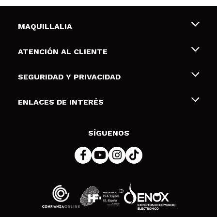
MAQUILLALIA
Sobre nosotros
ATENCIÓN AL CLIENTE
Empleo
Envíos y devoluciones
SEGURIDAD Y PRIVACIDAD
Tarjetas de Regalo
Desistimiento / Devoluciones
Terminos y condiciones de uso
ENLACES DE INTERÉS
Formas de pago
Pólitica de Privacidad
Contacto
Descuento Estudiantes
Política de cookies
SÍGUENOS
Resolución de litigios en línea (ODR)