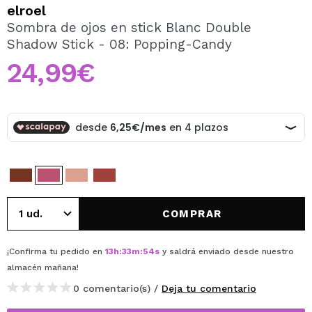
QUIERO REGISTRARME
elroel
Sombra de ojos en stick Blanc Double
Al crear una cuenta en Maquillalia.com podrás realizar
Shadow Stick - 08: Popping-Candy
tus compras rápidamente, revisar el estado de tus
pedidos y consultar tus operaciones anteriores.
24,99€
CREAR CUENTA
COMPRAR
¡Confirma tu pedido en
13
h
:
33
m
:
53
s
y saldrá enviado desde nuestro
almacén
mañana
!
0 comentario(s) /
Deja tu comentario