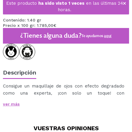
Este producto
ha sido visto 1 veces
en las últimas 24
horas.
Contenido: 1.40 gr
Precio x 100 gr: 1.785,00€
¿Tienes alguna duda?
Te ayudamos
aquí
Descripción
Consigue un maquillaje de ojos con efecto degradado
como una experta, ¡con solo un toque! con
la
sombra de ojos en stick Blanc Double Shadow
ver más
Stick de elroel.
Esta innovadora sombra en barra de dos tonos
combina un color principal y un tono de acento,
VUESTRAS
OPINIONES
diseñados para crear fácilmente un look sofisticado,