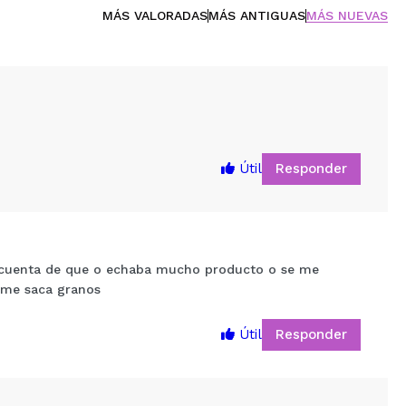
MÁS VALORADAS
MÁS ANTIGUAS
MÁS NUEVAS
Responder
Útil
di cuenta de que o echaba mucho producto o se me
 me saca granos
Responder
Útil
5