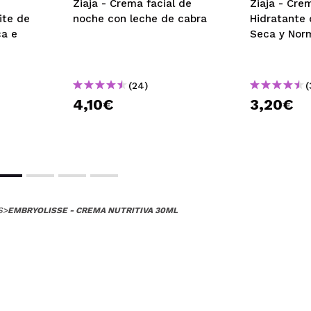
Ziaja - Crema facial de
Ziaja - Cre
lhor creme hidratante que existe. Adequado a todos os tipos 
ite de
noche con leche de cabra
Hidratante 
nal à anos.
ca e
Seca y Nor
 su compra?
Si
Opinión verificada
|
Hace 1 año
(24)
(
4,10€
3,20€
dratante sem pesar e fica um toque aveludado muito agravel.
 su compra?
Si
Opinión verificada
|
Hace 2 años
S
>
EMBRYOLISSE - CREMA NUTRITIVA 30ML
er para pieles secas. Recomiendo aplicarlo después de la crema
 su compra?
Si
Opinión verificada
|
Hace 2 años