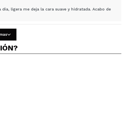
 día, ligera me deja la cara suave y hidratada. Acabo de
Responder
Útil
omas
CIÓN?
a crema para preparar
la. La luminosidad que he visto en otras personas no la
o se queda la cara pringosa
Responder
Útil
 ha echo pelotillas ni nada raro con las bases