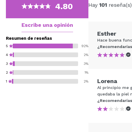
4.80
Hay
101
reseña(s)
Escribe una opinión
Esther
Resumen de reseñas
Hace buena func
5
92%
¿Recomendarías
|
4
2%
3
3%
2
1%
Lorena
1
2%
Al principio me
quedaba la piel
¿Recomendarías
|
¿Recomendarías su 
ENVI