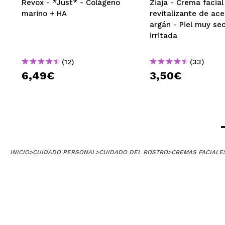
Revox - *Just* - Colágeno
Ziaja - Crema facial
Para mim é o me
marino + HA
revitalizante de ace
meu kit profissio
argán - Piel muy se
¿Recomendarías
irritada
|
(12)
(33)
6,49€
3,50€
Florência
Gostei muito, hi
¿Recomendarías
|
INICIO
>
CUIDADO PERSONAL
>
CUIDADO DEL ROSTRO
>
CREMAS FACIALE
Nuria
Genial como prim
¿Recomendarías
|