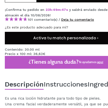
MAQUIFARMA
¡Confirma tu pedido en
23
h
:
49
m
:
47
s
y saldrá enviado desde
KOREA ZONE
almacén
el día 10/08/2026
!
101 comentario(s) /
Deja tu comentario
TRAVEL SIZE
¿Es este producto adecuado para mí?
NATURE
Activa tu match personalizado ›
OFERTAS
Contenido: 30.00 ml
Precio x 100 ml: 36,63€
OUTLET
¿Tienes alguna duda?
Te ayudamos
aquí
¡HAN VUELTO!
PRÓXIMAMENTE
Descripción
Instrucciones
Ingred
BLOG
Es una rica loción hidratante para todo tipo de pieles.
Una crema facial verdaderamente versátil, ya que se pu