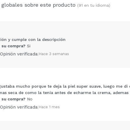
 globales sobre este producto
(91 en tu idioma)
ión y cumple con la descripción
 su compra?
Si
Opinión verificada
|
Hace 3 semanas
 gustaba mucho porque te deja la piel super suave, luego me 
Compartir un vídeo o una foto
 mas seca de como la tenia antes de echarme la crema, ademas
Tu vídeo podría ser el primero. Imagínatelo...
 su compra?
No
Opinión verificada
|
Hace 1 mes
5/
compra?
Si
No
AR