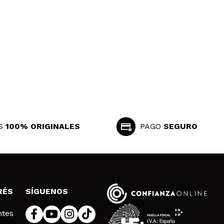
Responder
Útil
S
100% ORIGINALES
PAGO
SEGURO
Responder
Útil
RÉS
SÍGUENOS
ntes
Responder
Útil