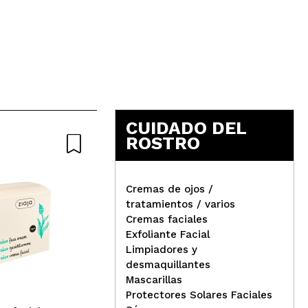
Responder
Útil
CUIDADO DEL
Responder
Útil
ROSTRO
Cremas de ojos /
tratamientos / varios
Cremas faciales
Byphasse - Crema
Exfoliante Facial
Responder
Útil
hidratante con Ácido
Limpiadores y
Hialurónico
Zia
desmaquillantes
nor
Mascarillas
Man
Protectores Solares Faciales