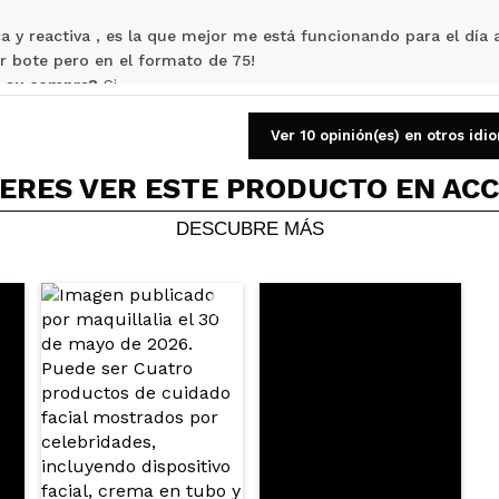
ca y reactiva , es la que mejor me está funcionando para el día a
r bote pero en el formato de 75!
 su compra?
Si
Opinión verificada
|
Hace 2 meses
Ver 10 opinión(es) en otros idi
ERES VER ESTE PRODUCTO EN AC
DESCUBRE MÁS
 piel mixta a normal y he de decir que me ha gustado mucho l
l maquillaje. No la había probado antes y merece la pena probar
orque me sello el maquillaje con polvo. Pero me ha gustado y n
 su compra?
Si
Opinión verificada
|
Hace 3 meses
 llevo usando muchos años para antes del maquillaje. Nunca me
 su compra?
Si