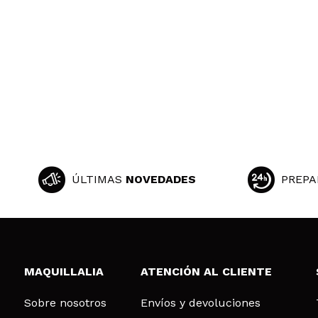
Caparros
La mejor crema o
¿Recomendarías
|
Maria
Creme deixa a p
¿Recomendarías
ÚLTIMAS
NOVEDADES
PREPA
|
catia
MAQUILLALIA
ATENCIÓN AL CLIENTE
Excelente creme
¿Recomendarías
Sobre nosotros
Envíos y devoluciones
|