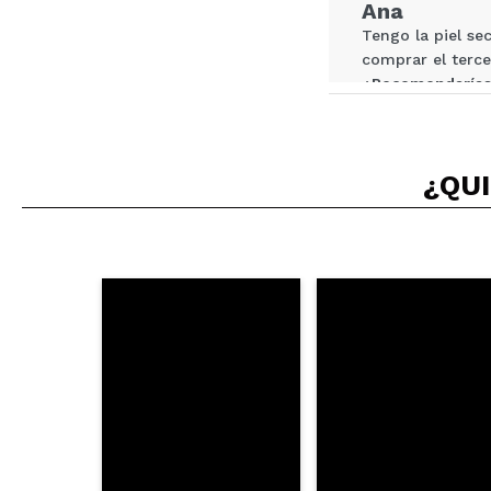
Ana
Tengo la piel se
comprar el terce
¿Recomendarías
|
¿QUI
Cristina
Tengo 48 años y
La piel antes de
he visto en mí p
¿Recomendarías
|
Marisol
Es una marca que
¿Recomendarías