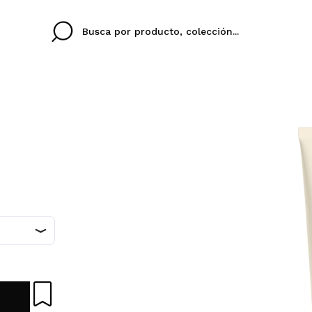
Cristina
Antonia
Ines
No tengo cuenta aqu
U IDIOMA
ez que
Buena experiencia
Muy bien
Spedizi
QUIER
ESPAÑOL
ENGLISH
eriencia
imballa
ajería.
elegan
colori sc
Al crear una cuenta en
rápidamente, revisar e
anteriores.