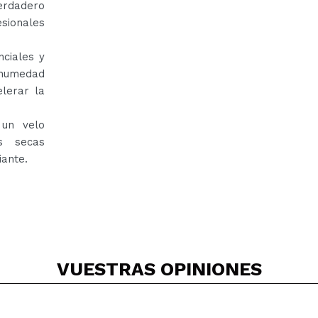
erdadero
esionales
nciales y
a humedad
elerar la
 un velo
s secas
iante.
VUESTRAS
OPINIONES