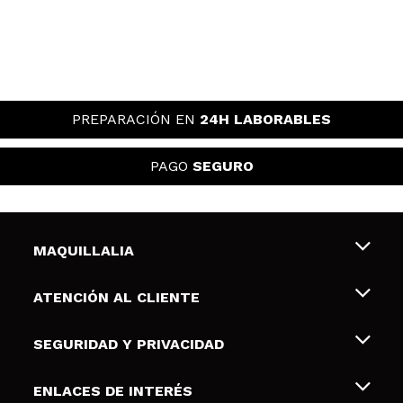
PREPARACIÓN EN
24H LABORABLES
PAGO
SEGURO
MAQUILLALIA
Sobre nosotros
ATENCIÓN AL CLIENTE
Empleo
Envíos y devoluciones
SEGURIDAD Y PRIVACIDAD
Tarjetas de Regalo
Desistimiento / Devoluciones
Terminos y condiciones de uso
ENLACES DE INTERÉS
Formas de pago