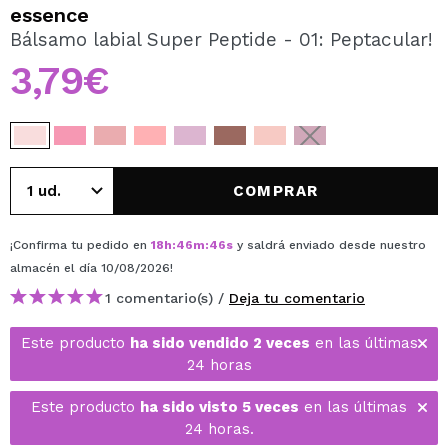
QUIERO REGISTRARME
essence
Bálsamo labial Super Peptide - 01: Peptacular!
Al crear una cuenta en Maquillalia.com podrás realizar
tus compras rápidamente, revisar el estado de tus
3,79€
pedidos y consultar tus operaciones anteriores.
CREAR CUENTA
COMPRAR
¡Confirma tu pedido en
18
h
:
46
m
:
46
s
y saldrá enviado desde nuestro
almacén
el día 10/08/2026
!
1 comentario(s) /
Deja tu comentario
Este producto
ha sido vendido 2 veces
en las últimas
24 horas
Este producto
ha sido visto 5 veces
en las últimas
24 horas.