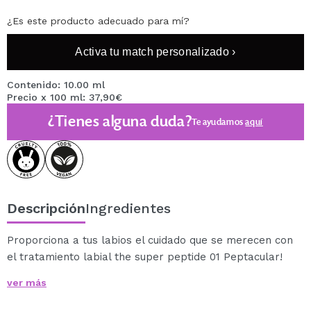
¿Es este producto adecuado para mí?
Activa tu match personalizado ›
Contenido: 10.00 ml
Precio x 100 ml: 37,90€
¿Tienes alguna duda?
Te ayudamos
aquí
Descripción
Ingredientes
Proporciona a tus labios el cuidado que se merecen con
el tratamiento labial the super peptide 01 Peptacular!
El tratamiento para labios tiene una textura lechosa y
ver más
brillante, y está enriquecido con ingredientes nutritivos
como péptidos, manteca de karité y vitamina E.