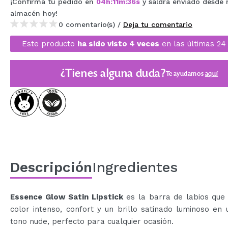
¡Confirma tu pedido en
04
h
:
11
m
:
36
s
y saldrá enviado desde 
MAQUIFARMA
almacén
hoy
!
0 comentario(s) /
Deja tu comentario
KOREA ZONE
Este producto
ha sido visto 4 veces
en las últimas 24
TRAVEL SIZE
NATURE
¿Tienes alguna duda?
Te ayudamos
aquí
OFERTAS
OUTLET
¡HAN VUELTO!
PRÓXIMAMENTE
Descripción
Ingredientes
BLOG
Essence Glow Satin Lipstick
es la barra de labios que
color intenso, confort y un brillo satinado luminoso en 
tono nude, perfecto para cualquier ocasión.