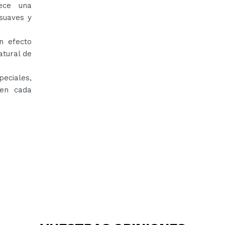
ece una
 suaves y
n efecto
atural de
eciales,
 en cada