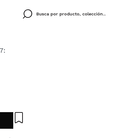
7:
Cristina
Antonia
Ines
No tengo cuenta aqu
U IDIOMA
ez que
Buena experiencia
Muy bien
Spedizi
QUIER
ESPAÑOL
ENGLISH
eriencia
imballa
ajería.
elegan
colori sc
Al crear una cuenta en
rápidamente, revisar e
anteriores.