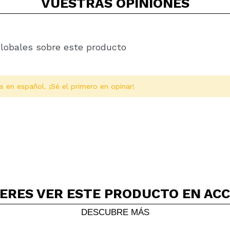
VUESTRAS
OPINIONES
globales sobre este producto
s en español. ¡Sé el primero en opinar!
ERES VER ESTE PRODUCTO EN AC
Compartir un vídeo o una foto
Tu vídeo podría ser el primero. Imagínatelo...
DESCUBRE MÁS