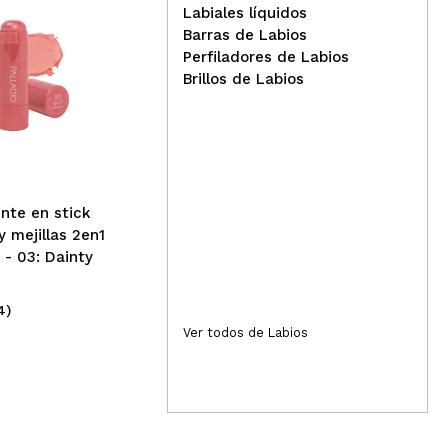
Labiales líquidos
Barras de Labios
Perfiladores de Labios
Revolution - Barra de
Brillos de Labios
Labios Satin Kiss - Fling
Wet
lab
140
inte en stick
y mejillas 2en1
 - 03: Dainty
4)
(6)
5,99€
3,
Ver todos de Labios