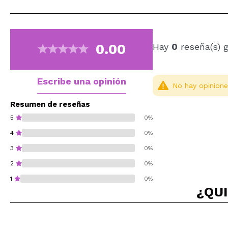
0.00
Hay
0
reseña(s) 
Escribe una opinión
No hay opinione
Resumen de reseñas
5
0%
4
0%
3
0%
2
0%
1
0%
¿QUI