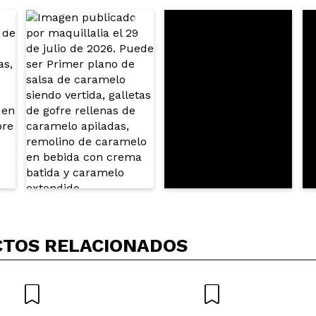
5/
compra?
Si
No
AR
TOS RELACIONADOS