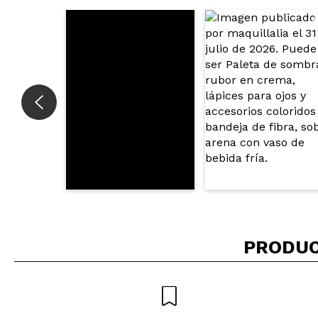
¿Recomendarías su 
ENVI
PRODUC