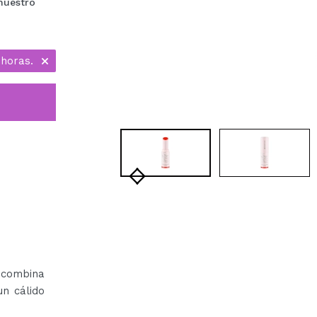
nuestro
 horas.
 combina
un cálido