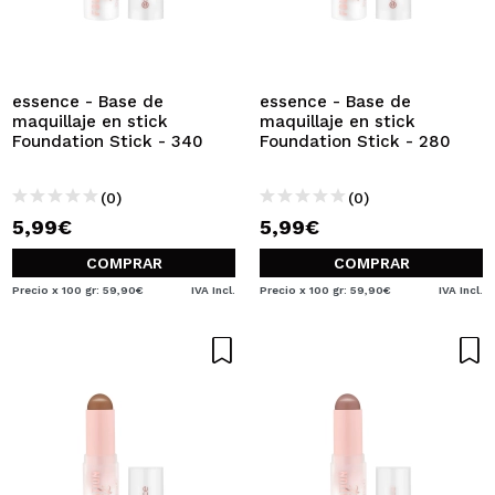
QUIERO REGISTRARME
Al crear una cuenta en Maquillalia.com podrás realizar
tus compras rápidamente, revisar el estado de tus
pedidos y consultar tus operaciones anteriores.
essence - Base de
essence - Base de
maquillaje en stick
maquillaje en stick
Foundation Stick - 340
Foundation Stick - 280
CREAR CUENTA
(0)
(0)
5,99€
5,99€
COMPRAR
COMPRAR
Precio x 100 gr: 59,90€
IVA Incl.
Precio x 100 gr: 59,90€
IVA Incl.