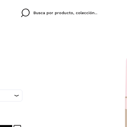
Cristina
Antonia
Ines
No tengo cuenta aqu
U IDIOMA
ez que
Buena experiencia
Muy bien
Spedizi
QUIER
ESPAÑOL
ENGLISH
eriencia
imballa
ajería.
elegan
colori sc
Al crear una cuenta en
rápidamente, revisar e
anteriores.