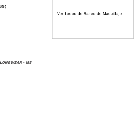
69)
(15)
3,29€
4
Ver todos de Bases de Maquillaje
 LONGWEAR - 155