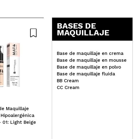
BASES DE
MAQUILLAJE
Base de maquillaje en crema
Base de maquillaje en mousse
Base de maquillaje en polvo
Base de maquillaje fluida
Technic Cosmetics - Base
BB Cream
de maquillaje Sculpt &
Bel
CC Cream
Define - Porcelain
Mer
wat
maq
de Maquillaje
 Hipoalergénica
 01: Light Beige