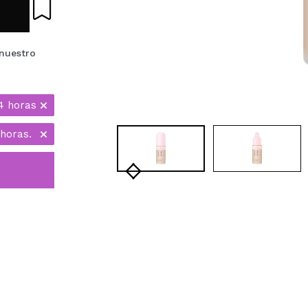
nuestro
4 horas
horas.