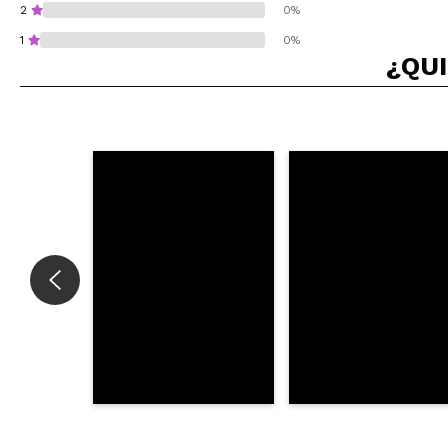
2
0%
1
0%
¿QUI
¿Recomendarías su 
ENVI