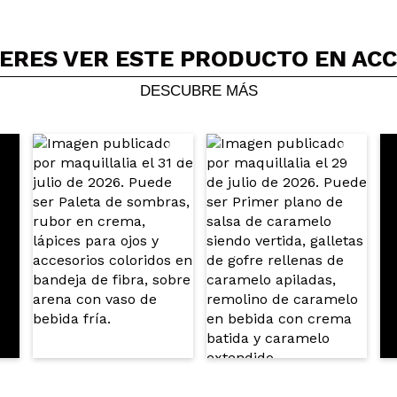
ERES VER ESTE PRODUCTO EN AC
Compartir un vídeo o una foto
Tu vídeo podría ser el primero. Imagínatelo...
DESCUBRE MÁS
5/
compra?
Si
No
AR