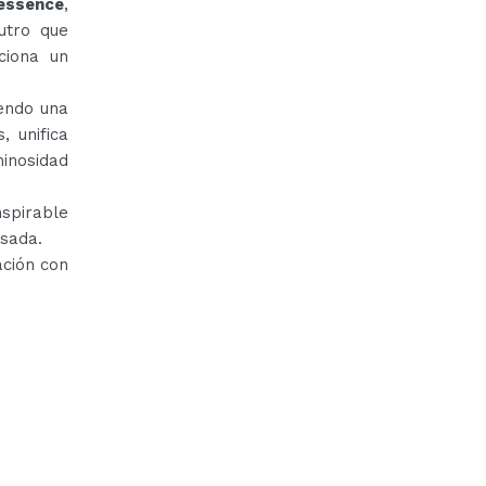
 essence
,
utro que
ciona un
iendo una
 unifica
minosidad
nspirable
esada.
ación con