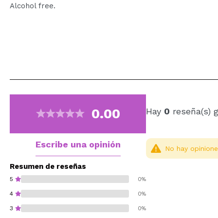
Alcohol free.
0.00
Hay
0
reseña(s) 
Escribe una opinión
No hay opinione
Resumen de reseñas
5
0%
4
0%
3
0%