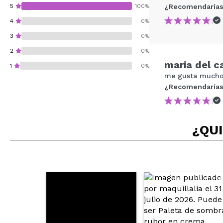
5
100%
¿Recomendarías
|
4
0%
3
0%
2
0%
maria del 
1
0%
me gusta mucho,
¿Recomendarías
|
¿Recomendarías su 
¿QUI
ENVI