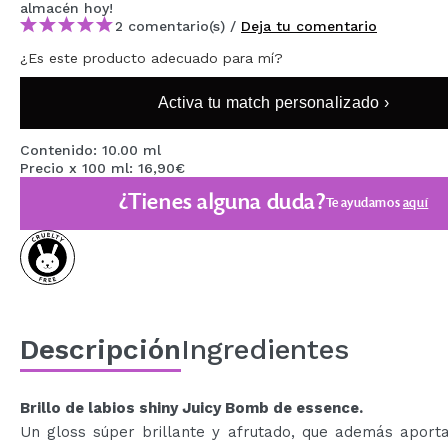
almacén
hoy
!
MAQUIFARMA
2 comentario(s) /
Deja tu comentario
KOREA ZONE
¿Es este producto adecuado para mí?
TRAVEL SIZE
Activa tu match personalizado ›
NATURE
Contenido: 10.00 ml
Precio x 100 ml: 16,90€
¿Tienes alguna duda?
OFERTAS
Te ayudamos
aquí
OUTLET
¡HAN VUELTO!
PRÓXIMAMENTE
Descripción
Ingredientes
BLOG
Brillo de labios shiny Juicy Bomb de essence.
Un gloss súper brillante y afrutado, que además aporta