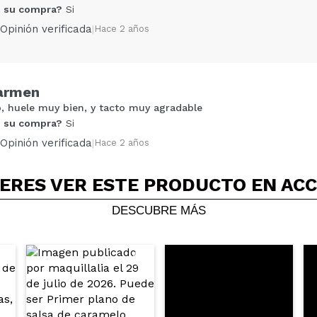
 su compra?
Si
Opinión verificada
|
Hace 2 años
carmen
 huele muy bien, y tacto muy agradable
Compartir un vídeo o una foto
 su compra?
Si
Tu vídeo podría ser el primero. Imagínatelo...
Opinión verificada
|
Hace 2 años
5/
compra?
Si
No
ERES VER ESTE PRODUCTO EN AC
AR
DESCUBRE MÁS