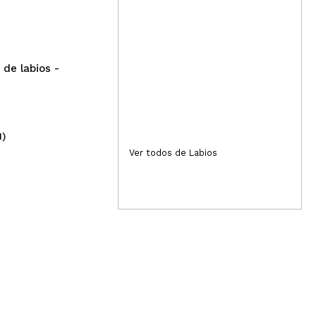
volumen Hot Shot
Tec
de 
Ba
o de labios -
1)
(80)
3,49€
1,
Ver todos de Labios