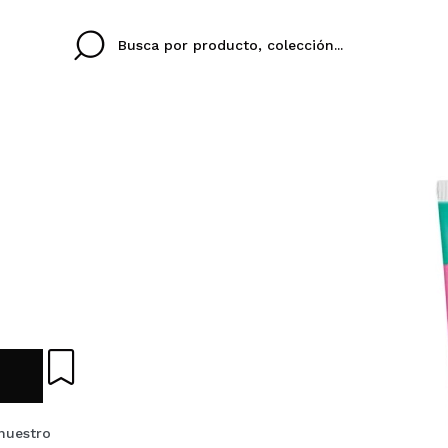
Cristina
Antonia
Ines
No tengo cuenta aqu
U IDIOMA
ez que
Buena experiencia
Muy bien
Spedizi
QUIER
ESPAÑOL
ENGLISH
eriencia
imballa
ajería.
elegan
colori sc
Al crear una cuenta en
rápidamente, revisar e
anteriores.
nuestro