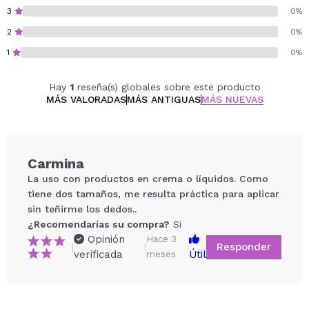
3
0%
2
0%
1
0%
Hay
1
reseña(s) globales sobre este producto
MÁS VALORADAS
MÁS ANTIGUAS
MÁS NUEVAS
Carmina
La uso con productos en crema o líquidos. Como
tiene dos tamaños, me resulta práctica para aplicar
sin teñirme los dedos..
¿Recomendarías su compra?
Si
Opinión
Hace 3
Responder
|
|
verificada
Útil
meses
Compartir un vídeo o una foto
Tu vídeo podría ser el primero. Imagínatelo...