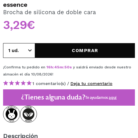
QUIERO REGISTRARME
essence
Brocha de silicona de doble cara
Al crear una cuenta en Maquillalia.com podrás realizar
tus compras rápidamente, revisar el estado de tus
3,29€
pedidos y consultar tus operaciones anteriores.
CREAR CUENTA
COMPRAR
¡Confirma tu pedido en
16
h
:
45
m
:
50
s
y saldrá enviado desde nuestro
almacén
el día 10/08/2026
!
1 comentario(s) /
Deja tu comentario
¿Tienes alguna duda?
Te ayudamos
aquí
Descripción