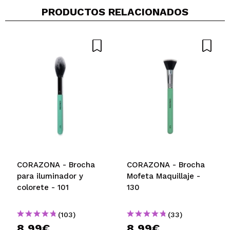
PRODUCTOS RELACIONADOS
¿Recomendarías su compra?
Si
No
5/5
ENVIAR
CORAZONA - Brocha
CORAZONA - Brocha
para iluminador y
Mofeta Maquillaje -
colorete - 101
130
(103)
(33)
8,99€
8,99€