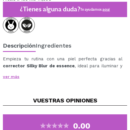
¿Tienes alguna duda?
Te ayudamos
aquí
Descripción
Ingredientes
Empieza tu rutina con una piel perfecta gracias al
corrector Silky Blur de essence
, ideal para iluminar y
neutralizar ojeras.
ver más
Su textura líquida y ligera se funde al instante,
ofreciendo cobertura media modulable que difumina
imperfecciones y unifica el tono sin marcar.
VUESTRAS
OPINIONES
El resultado es un acabado mate natural, suave y
sedoso, con efecto blur que refina visualmente la piel.
Formulado con propiedades hidratantes, se siente
cómodo durante todo el día, sin resecar ni acartonarse.
0.00
Su innovador aplicador permite una aplicación precisa,