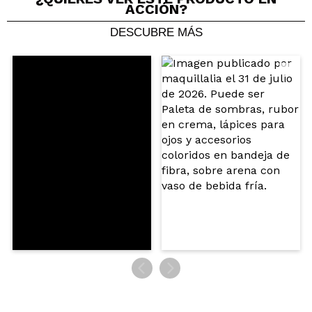
ACCIÓN?
DESCUBRE MÁS
Compartir un vídeo o una foto
Tu vídeo podría ser el primero. Imagínatelo...
¿Recomendarías su compra?
Si
No
5/5
ENVIAR