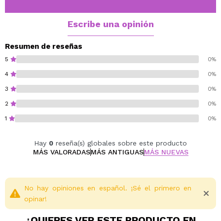
especialmente en la zona de la ojera, facilitando un
acabado uniforme.
Escribe una opinión
Además, es resistente al agua y de larga duración,
acompañándote intacto durante horas.
Resumen de reseñas
5
0%
Vegan.
4
0%
Cruelty free.
3
0%
Paraben free.
Gluten free.
2
0%
Fragrance free.
1
0%
Hay
0
reseña(s) globales sobre este producto
MÁS VALORADAS
MÁS ANTIGUAS
MÁS NUEVAS
No hay opiniones en español. ¡Sé el primero en
opinar!
¿QUIERES VER ESTE PRODUCTO EN