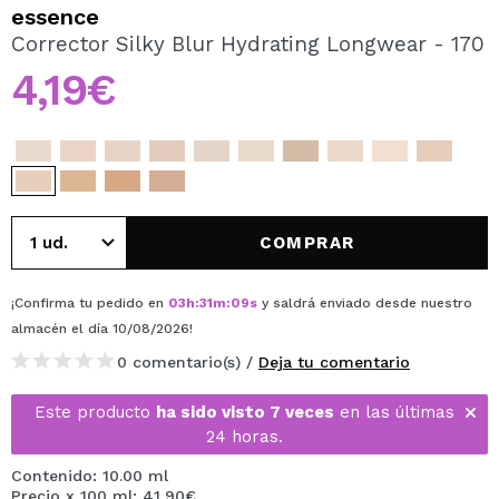
QUIERO REGISTRARME
essence
Corrector Silky Blur Hydrating Longwear - 170
Al crear una cuenta en Maquillalia.com podrás realizar
tus compras rápidamente, revisar el estado de tus
4,19€
pedidos y consultar tus operaciones anteriores.
CREAR CUENTA
COMPRAR
¡Confirma tu pedido en
03
h
:
31
m
:
09
s
y saldrá enviado desde nuestro
almacén
el día 10/08/2026
!
0 comentario(s) /
Deja tu comentario
Este producto
ha sido visto 7 veces
en las últimas
24 horas.
Contenido: 10.00 ml
Precio x 100 ml: 41,90€